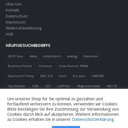
Über Uns
Kontakt
Datenschutz
Impressum
Widerrufsbelehrung
AGB
HÄUFIGE SUCHBEGRIFFE
2N IP Solo
Akku
Amphitech
analog
Batterien
Business Phone
Consono
Crow Runner FW64
Danfoss ECTemp
DBC 213
Dect
Ericsson
FWP200
Gas Melder
IC60
LED
Luftfilter
Magnetkontakt
MD110
Robotics
Schnurlostelefon
Shelly
Virenfilter
Um unseren Shop für Sie optimal zu gestalten und
fortlaufend verbessern zu können, verwenden wir Cookies.
Bitte bestätigen Sie Ihre Zustimmung zur Verwendung von
Cookies durch klick auf akzeptieren. Weitere Informationen
zu Cookies erhalten Sie in unserer
Datenschutzerklärung
© Andreas Neuhold, Nachrichtenelektronische Anlagen E.U. 2020