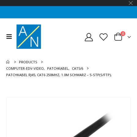
0
PRODUCTS
COMPUTER-EDV-VIDEO
,
PATCHKABEL
,
CAT5/6
PATCHKABEL RJ45, CAT6 250MHZ, 1.0M SCHWARZ – S-STP(S/FTP),