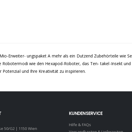
 Mio-Erweiter- ungspaket A mehr als ein Dutzend Zubehörteile wie Se
ne Robotermodi wie den Hexapod-Roboter, das Ten- takel-Insekt und e
Potenzial und Ihre Kreativität zu inspirieren.
T
KUNDENSERVICE
Hilfe & FAQs
se 50/G2 | 1150 Wien
Versandkosten & Lieferzeiten