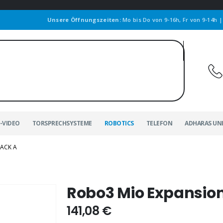
Unsere Öffnungszeiten:
Mo bis Do von 9-16h, Fr von 9-14h 
-VIDEO
TORSPRECHSYSTEME
ROBOTICS
TELEFON
ADHARAS UN
ACK A
Robo3 Mio Expansion
141,08
€