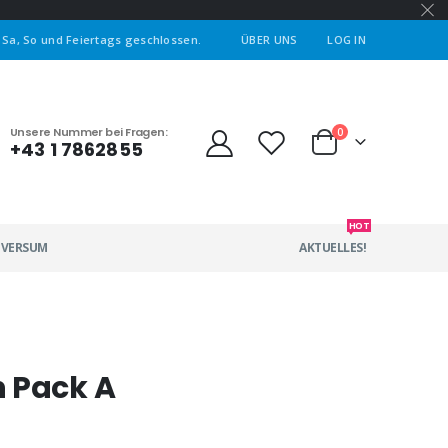
| Sa, So und Feiertags geschlossen.
ÜBER UNS
LOG IN
Unsere Nummer bei Fragen:
0
+43 1 7862855
HOT
IVERSUM
AKTUELLES!
 Pack A