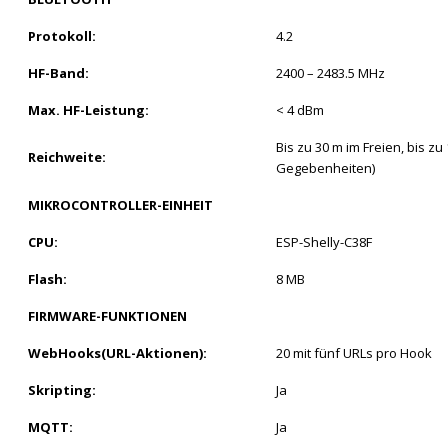
Protokoll:
4.2
HF-Band:
2400 – 2483.5 MHz
Max. HF-Leistung:
< 4 dBm
Bis zu 30 m im Freien, bis z
Reichweite:
Gegebenheiten)
MIKROCONTROLLER-EINHEIT
CPU:
ESP-Shelly-C38F
Flash:
8 MB
FIRMWARE-FUNKTIONEN
WebHooks(URL-Aktionen):
20 mit fünf URLs pro Hook
Skripting:
Ja
MQTT:
Ja