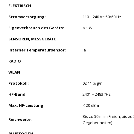
ELEKTRISCH
Stromversorgung:
110 – 240 V~ 50/60 Hz
Eigenverbrauch des Geräts:
< 1 W
SENSOREN, MESSGERÄTE
Interner Temperatursensor:
Ja
RADIO
WLAN
Protokoll:
02.11 b/g/n
HF-Band:
2401 – 2483 ?Hz
Max. HF-Leistung:
< 20 dBm
Bis zu 50 m im Freien, bis z
Reichweite:
Gegebenheiten)
BLUETOOTH