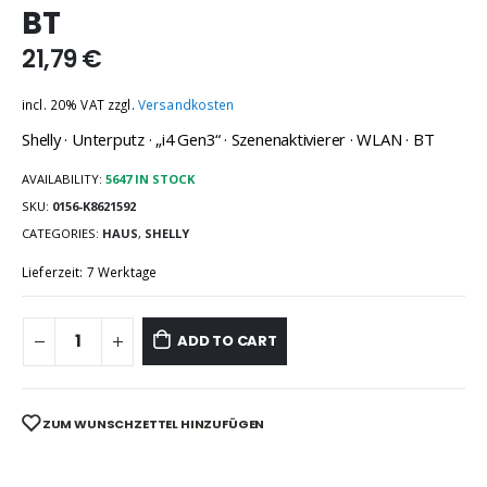
BT
21,79
€
incl. 20% VAT
zzgl.
Versandkosten
Shelly · Unterputz · „i4 Gen3“ · Szenenaktivierer · WLAN · BT
AVAILABILITY:
5647 IN STOCK
SKU:
0156-K8621592
CATEGORIES:
HAUS
,
SHELLY
Lieferzeit: 7 Werktage
ADD TO CART
ZUM WUNSCHZETTEL HINZUFÜGEN