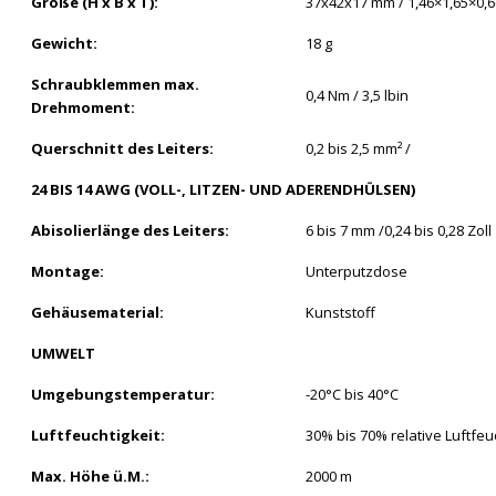
Größe (H x B x T):
37x42x17 mm / 1,46×1,65×0,6
Gewicht:
18 g
Schraubklemmen max.
0,4 Nm / 3,5 lbin
Drehmoment:
Querschnitt des Leiters:
0,2 bis 2,5 mm² /
24 BIS 14 AWG (VOLL-, LITZEN- UND ADERENDHÜLSEN)
Abisolierlänge des Leiters:
6 bis 7 mm /0,24 bis 0,28 Zoll
Montage:
Unterputzdose
Gehäusematerial:
Kunststoff
UMWELT
Umgebungstemperatur:
-20°C bis 40°C
Luftfeuchtigkeit:
30% bis 70% relative Luftfeu
Max. Höhe ü.M.:
2000 m