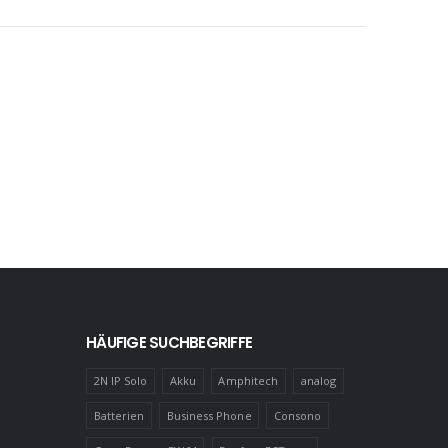
HÄUFIGE SUCHBEGRIFFE
2N IP Solo
Akku
Amphitech
analog
Batterien
Business Phone
Consono