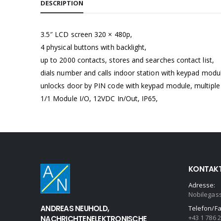
DESCRIPTION
3.5″ LCD screen 320 × 480p,
4 physical buttons with backlight,
up to 2000 contacts, stores and searches contact list,
dials number and calls indoor station with keypad modu
unlocks door by PIN code with keypad module, multiple
1/1 Module I/O, 12VDC In/Out, IP65,
KONTAK
Adresse:
Nobilegas
ANDREAS NEUHOLD,
Telefon/Fa
+43 1 786 
NACHRICHTENELEKTRONISCHE