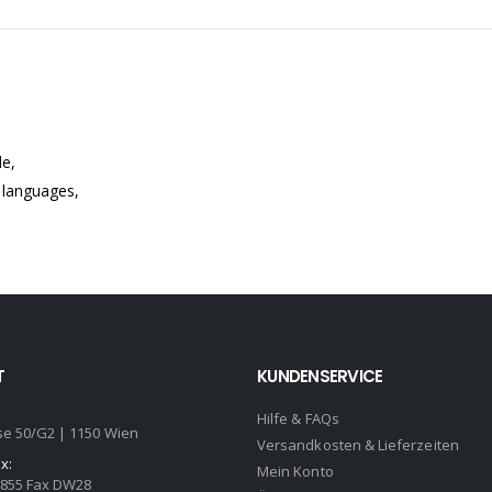
le,
 languages,
T
KUNDENSERVICE
Hilfe & FAQs
se 50/G2 | 1150 Wien
Versandkosten & Lieferzeiten
x:
Mein Konto
2855 Fax DW28