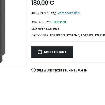
180,00
€
incl. 20% VAT
zzgl.
Versandkosten
AVAILABILITY:
1 IN STOCK
SKU:
9957-S7213001
CATEGORIES:
TORSPRECHSYSTEME
,
TORSTELLEN ZU
ADD TO CART
ZUM WUNSCHZETTEL HINZUFÜGEN