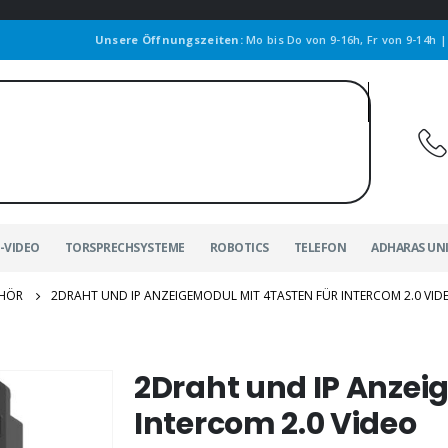
Unsere Öffnungszeiten:
Mo bis Do von 9-16h, Fr von 9-14h 
-VIDEO
TORSPRECHSYSTEME
ROBOTICS
TELEFON
ADHARAS UN
EHÖR
2DRAHT UND IP ANZEIGEMODUL MIT 4TASTEN FÜR INTERCOM 2.0 VID
2Draht und IP Anzei
Intercom 2.0 Video