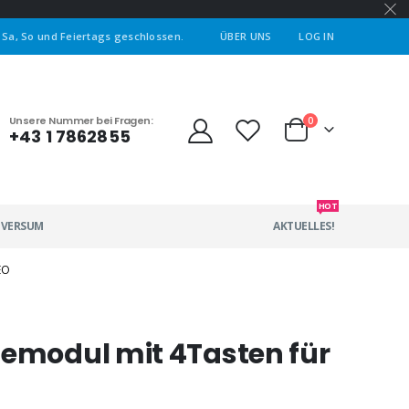
| Sa, So und Feiertags geschlossen.
ÜBER UNS
LOG IN
Unsere Nummer bei Fragen:
0
+43 1 7862855
HOT
IVERSUM
AKTUELLES!
EO
gemodul mit 4Tasten für