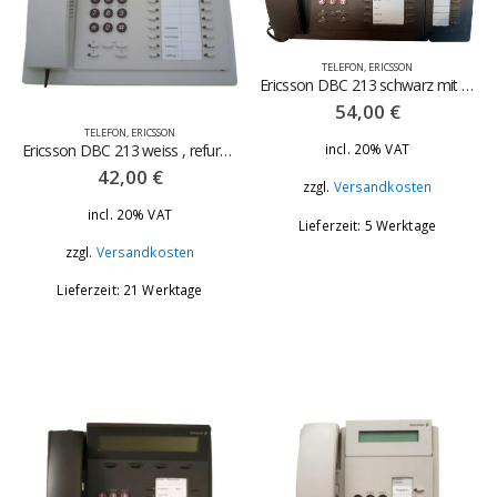
TELEFON
,
ERICSSON
Ericsson DBC 213 schwarz mit Keypanel, refurbished – neu nicht mehr verfügbar
54,00
€
TELEFON
,
ERICSSON
Ericsson DBC 213 weiss , refurbished
incl. 20% VAT
42,00
€
zzgl.
Versandkosten
incl. 20% VAT
Lieferzeit: 5 Werktage
Montagedose für IP-, Turbo HD- und Analog-Kameras
zzgl.
Versandkosten
0
out of 5
28,80
€
Lieferzeit: 21 Werktage
incl. 20% VAT
Versandkosten
zzgl.
Visonic Funk-Bewegungsmelder 868Mhz Platine
0
out of 5
54,00
€
incl. 20% VAT
Versandkosten
zzgl.