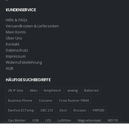
KUNDENSERVICE
Hilfe & FAQs
Versandkosten & Lieferzeiten
Mein Konto
Über Uns
Kontakt
Datenschutz
Impressum
Widerrufsbelehrung
AGB
HÄUFIGE SUCHBEGRIFFE
2N IP Solo
Akku
Amphitech
analog
Batterien
Business Phone
Consono
Crow Runner FW64
Danfoss ECTemp
DBC 213
Dect
Ericsson
FWP200
Gas Melder
IC60
LED
Luftfilter
Magnetkontakt
MD110