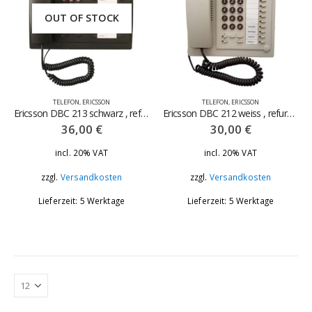
Visonic Power Max Plus - Ersatzteil Funk - Magnetkontakt 868 Platine
OUT OF STOCK
0
out of 5
94,80
€
incl. 20% VAT
Versandkosten
zzgl.
TELEFON
,
ERICSSON
TELEFON
,
ERICSSON
Ericsson DBC 213 schwarz , refurbished – neu nicht mehr verfügbar
Ericsson DBC 212 weiss , refurbished
36,00
€
30,00
€
incl. 20% VAT
incl. 20% VAT
zzgl.
Versandkosten
zzgl.
Versandkosten
Lieferzeit: 5 Werktage
Lieferzeit: 5 Werktage