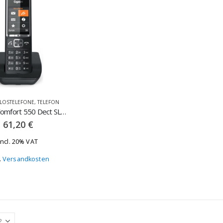
LOSTELEFONE
,
TELEFON
Gigaset · Comfort 550 Dect SLT Clip
61,20
€
incl. 20% VAT
.
Versandkosten