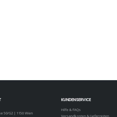
incl. 20% VAT
Versandkosten
zzgl.
T
KUNDENSERVICE
Hilfe & FAQs
se 50/G2 | 1150 Wien
Versandkosten & Lieferzeiten