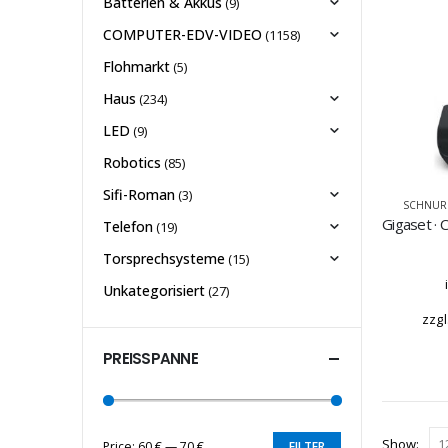
Batterien & Akkus
(9)
COMPUTER-EDV-VIDEO
(1158)
Flohmarkt
(5)
Haus
(234)
LED
(9)
Robotics
(85)
Sifi-Roman
(3)
SCHNUR
Telefon
(19)
Torsprechsysteme
(15)
Unkategorisiert
(27)
zzgl
PREISSPANNE
Show:
Price:
60 €
—
70 €
FILTER