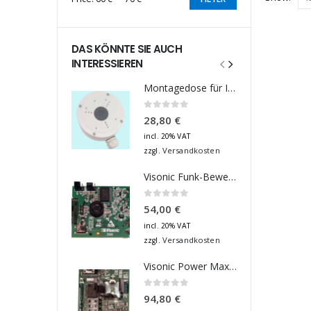
Min
Max
price
price
DAS KÖNNTE SIE AUCH
INTERESSIEREN
Montagedose für IP-, Turbo HD- und Analog-Kameras
0
out of 5
28,80
€
incl. 20% VAT
Versandkosten
zzgl.
Visonic Funk-Bewegungsmelder 868Mhz Platine
0
out of 5
54,00
€
incl. 20% VAT
Versandkosten
zzgl.
Visonic Power Max Plus - Ersatzteil Funk - Magnetkontakt 868 Platine
0
out of 5
94,80
€