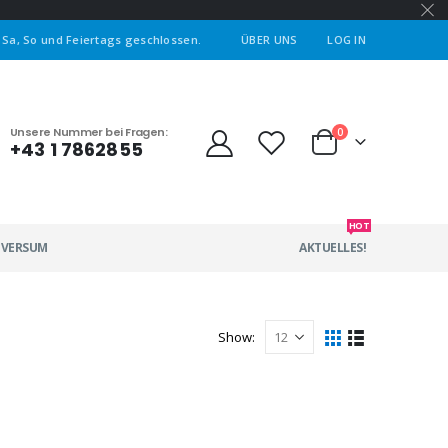
| Sa, So und Feiertags geschlossen.
ÜBER UNS
LOG IN
Unsere Nummer bei Fragen:
0
+43 1 7862855
HOT
IVERSUM
AKTUELLES!
Show: