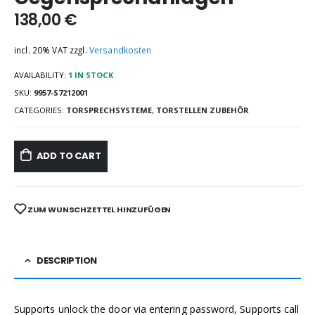
138,00
€
incl. 20% VAT
zzgl.
Versandkosten
AVAILABILITY:
1 IN STOCK
SKU:
9957-S7212001
CATEGORIES:
TORSPRECHSYSTEME
,
TORSTELLEN ZUBEHÖR
ADD TO CART
ZUM WUNSCHZETTEL HINZUFÜGEN
DESCRIPTION
Supports unlock the door via entering password, Supports call