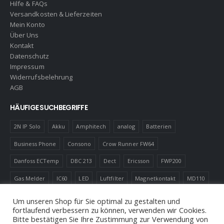
Hilfe & FAQs
Versandkosten & Lieferzeiten
Mein Konto
Über Uns
Kontakt
Datenschutz
Impressum
Widerrufsbelehrung
AGB
HÄUFIGE SUCHBEGRIFFE
2N IP Solo
Akku
Amphitech
analog
Batterien
Business Phone
Consono
Crow Runner FW64
Danfoss ECTemp
DBC 213
Dect
Ericsson
FWP200
Gas Melder
IC60
LED
Luftfilter
Magnetkontakt
MD110
Robotics
Schnurlostelefon
Shelly
Virenfilter
Um unseren Shop für Sie optimal zu gestalten und
fortlaufend verbessern zu können, verwenden wir Cookies.
Bitte bestätigen Sie Ihre Zustimmung zur Verwendung von