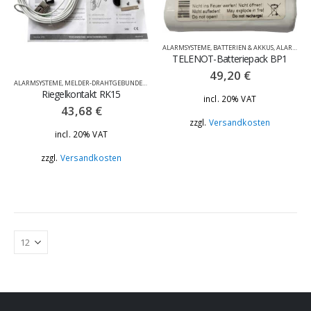
ALARMSYSTEME
,
BATTERIEN & AKKUS
,
ALARMSYSTEM-TELENOT
TELENOT-Batteriepack BP1
49,20
€
ALARMSYSTEME
,
MELDER-DRAHTGEBUNDEN
,
RIEGEL UND SCHALTKONTAKTE
,
ALARMSYSTEM-TELEN
Riegelkontakt RK15
incl. 20% VAT
43,68
€
zzgl.
Versandkosten
incl. 20% VAT
zzgl.
Versandkosten