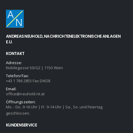
Montagedose für IP-, Turbo HD- und Analog-Kameras
ANDREAS NEUHOLD, NACHRICHTENELEKTRONISCHE ANLAGEN
0
out of 5
28,80
€
E.U.
incl. 20% VAT
Versandkosten
zzgl.
KONTAKT
Visonic Funk-Bewegungsmelder 868Mhz Platine
Adresse:
Nobilegasse 50/G2 | 1150 Wien
0
out of 5
54,00
€
Telefon/Fax:
incl. 20% VAT
+43 1 786 2855 Fax DW28
Versandkosten
zzgl.
Email:
office@neuhold-nt.at
Visonic Power Max Plus - Ersatzteil Funk - Magnetkontakt 868 Platine
Öffnungszeiten:
Mo. - Do. 9-16 Uhr | Fr. 9-14 Uhr | Sa., So. und Feiertag
0
out of 5
94,80
€
geschlossen.
incl. 20% VAT
Versandkosten
zzgl.
KUNDENSERVICE