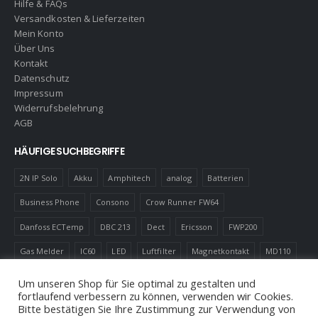
Hilfe & FAQs
Versandkosten & Lieferzeiten
Mein Konto
Über Uns
Kontakt
Datenschutz
Impressum
Widerrufsbelehrung
AGB
HÄUFIGE SUCHBEGRIFFE
2N IP Solo
Akku
Amphitech
analog
Batterien
Business Phone
Consono
Crow Runner FW64
Danfoss ECTemp
DBC 213
Dect
Ericsson
FWP200
Gas Melder
IC60
LED
Luftfilter
Magnetkontakt
MD110
Robotics
Schnurlostelefon
Shelly
Virenfilter
Um unseren Shop für Sie optimal zu gestalten und
fortlaufend verbessern zu können, verwenden wir Cookies.
Bitte bestätigen Sie Ihre Zustimmung zur Verwendung von