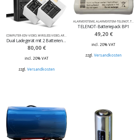
ALARMSYSTEME
,
ALARMSYSTEM-TELENOT
,
TELENOT-BATTERIEBACK
TELENOT-Batteriepack BP1
49,20
€
COMPUTER-EDV-VIDEO
,
WIRELESS VIDEO
,
ARLO
,
BATTERIEN & AKKUS
Dual Ladegerät mit 2 Batterien für Arlo
incl. 20% VAT
80,00
€
zzgl.
Versandkosten
incl. 20% VAT
zzgl.
Versandkosten
Montagedose für IP-, Turbo HD- und Analog-Kameras
0
out of 5
28,80
€
incl. 20% VAT
Versandkosten
zzgl.
Visonic Funk-Bewegungsmelder 868Mhz Platine
0
out of 5
54,00
€
incl. 20% VAT
Versandkosten
zzgl.