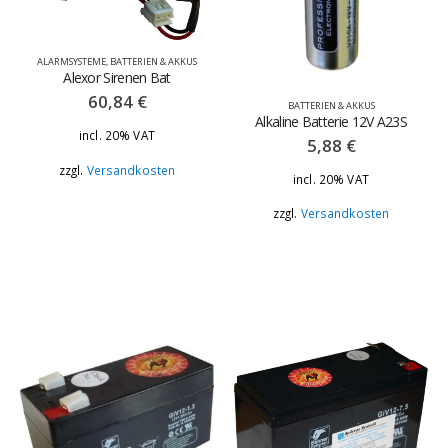
Visonic Power Max Plus - Ersatzteil Funk - Magnetkontakt 868 Platine
ALARMSYSTEME
,
BATTERIEN & AKKUS
0
out of 5
94,80
€
Alexor Sirenen Bat
incl. 20% VAT
60,84
€
BATTERIEN & AKKUS
Versandkosten
zzgl.
Alkaline Batterie 12V A23S
incl. 20% VAT
5,88
€
zzgl.
Versandkosten
incl. 20% VAT
zzgl.
Versandkosten