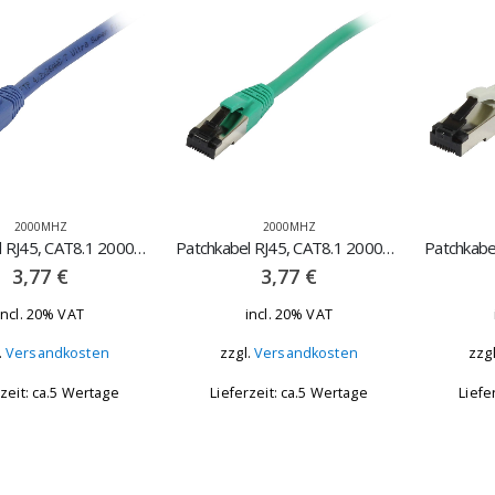
2000MHZ
2000MHZ
Patchkabel RJ45, CAT8.1 2000Mhz, 0.25m blau – STP(S/FTP), TPE(Ultra SuperFlex)
Patchkabel RJ45, CAT8.1 2000Mhz, 0.25m gr?n – STP(S/FTP), TPE(Ultra SuperFlex)
3,77
€
3,77
€
incl. 20% VAT
incl. 20% VAT
.
Versandkosten
zzgl.
Versandkosten
zzg
rzeit: ca.5 Wertage
Lieferzeit: ca.5 Wertage
Liefe