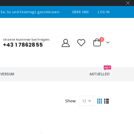
| Sa, So und Feiertags geschlossen.
ÜBER UNS
LOG IN
Unsere Nummer bei Fragen:
0
+43 1 7862855
HOT
IVERSUM
AKTUELLES!
Show: