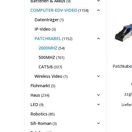
Batterien & Akkus
(9)
COMPUTER-EDV-VIDEO
(1158)
Datenträger
(1)
IP-Video
(3)
PATCHKABEL
(1152)
2000MHZ
(54)
500MHZ
(761)
CAT5/6
(337)
Wireless Video
(1)
Flohmarkt
(5)
zzgl
Haus
(234)
LED
(9)
Liefe
Robotics
(85)
Sifi-Roman
(3)