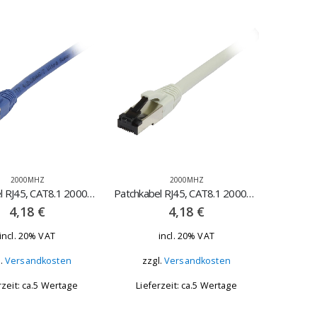
2000MHZ
2000MHZ
Patchkabel RJ45, CAT8.1 2000Mhz, 0.5m blau – STP(S/FTP), TPE(Ultra SuperFlex)
Patchkabel RJ45, CAT8.1 2000Mhz, 0.5m grau – STP(S/FTP), TPE(Ultra SuperFlex)
4,18
€
4,18
€
incl. 20% VAT
incl. 20% VAT
l.
Versandkosten
zzgl.
Versandkosten
rzeit: ca.5 Wertage
Lieferzeit: ca.5 Wertage