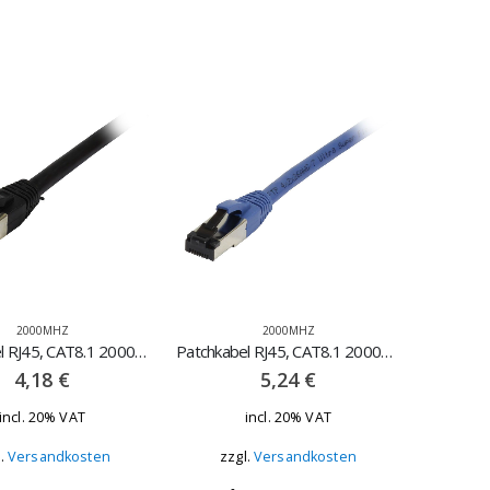
2000MHZ
2000MHZ
Patchkabel RJ45, CAT8.1 2000Mhz, 0.5m, schwarz – S-STP(S/FTP), TPE(Ultra SuperFle
Patchkabel RJ45, CAT8.1 2000Mhz, 1.0m blau – STP(S/FTP), TPE(Ultra SuperFlex)
4,18
€
5,24
€
incl. 20% VAT
incl. 20% VAT
l.
Versandkosten
zzgl.
Versandkosten