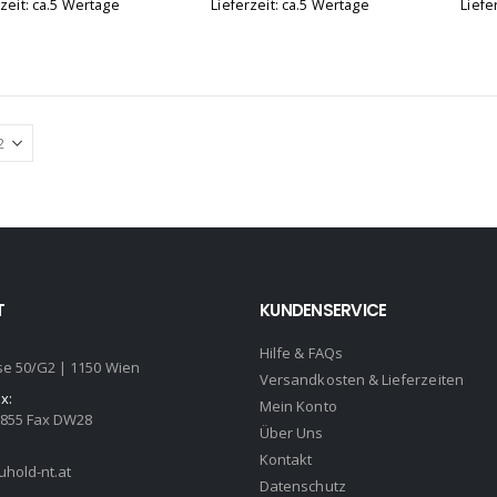
rzeit: ca.5 Wertage
Lieferzeit: ca.5 Wertage
Liefe
T
KUNDENSERVICE
Hilfe & FAQs
se 50/G2 | 1150 Wien
Versandkosten & Lieferzeiten
x:
Mein Konto
2855 Fax DW28
Über Uns
Kontakt
hold-nt.at
Datenschutz