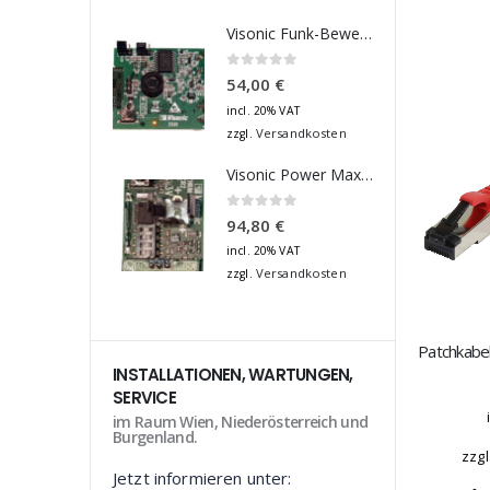
Visonic Funk-Bewegungsmelder 868Mhz Platine
0
out of 5
54,00
€
incl. 20% VAT
Versandkosten
zzgl.
Visonic Power Max Plus - Ersatzteil Funk - Magnetkontakt 868 Platine
0
out of 5
94,80
€
incl. 20% VAT
Versandkosten
zzgl.
INSTALLATIONEN, WARTUNGEN,
SERVICE
im Raum Wien, Niederösterreich und
Burgenland.
zzgl
Jetzt informieren unter: