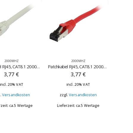
2000MHZ
2000MHZ
Patchkabel RJ45, CAT8.1 2000Mhz, 0.25m grau – STP(S/FTP), TPE(Ultra SuperFlex)
Patchkabel RJ45, CAT8.1 2000Mhz, 0.25m rot – STP(S/FTP), TPE(Ultra SuperFlex)
3,77
€
3,77
€
incl. 20% VAT
incl. 20% VAT
l.
Versandkosten
zzgl.
Versandkosten
rzeit: ca.5 Wertage
Lieferzeit: ca.5 Wertage