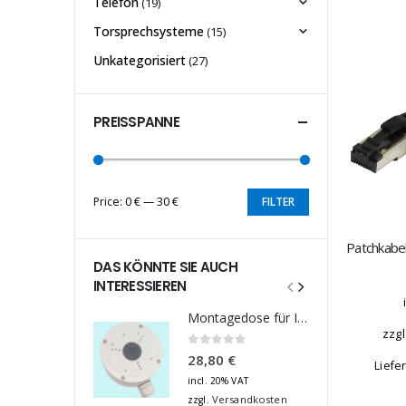
Telefon
(19)
Torsprechsysteme
(15)
Unkategorisiert
(27)
PREISSPANNE
Price:
0 €
—
30 €
FILTER
Min
Max
price
price
DAS KÖNNTE SIE AUCH
INTERESSIEREN
Montagedose für IP-, Turbo HD- und Analog-Kameras
zzgl
0
out of 5
28,80
€
Liefe
incl. 20% VAT
Versandkosten
zzgl.