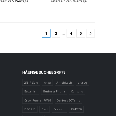
rzeit: ca.5 Wertage
Lieferzeit: ca.5 Wertage
…
1
2
4
5
HÄUFIGE SUCHBEGRIFFE
2N IP Solo
Akku
Amphitech
analog
Batterien
Business Phone
Consono
Crow Runner FW64
Danfoss ECTemp
DBC 213
Dect
Ericsson
FWP200