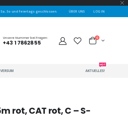
| Sa, So und Feiertags geschlossen.
ÜBER UNS
LOG IN
Unsere Nummer bei Fragen:
0
+43 1 7862855
HOT
IVERSUM
AKTUELLES!
m rot, CAT rot, C – S-