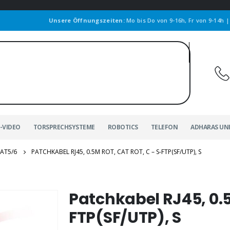
Unsere Öffnungszeiten:
Mo bis Do von 9-16h, Fr von 9-14h 
-VIDEO
TORSPRECHSYSTEME
ROBOTICS
TELEFON
ADHARAS UN
AT5/6
PATCHKABEL RJ45, 0.5M ROT, CAT ROT, C – S-FTP(SF/UTP), S
Patchkabel RJ45, 0.5
FTP(SF/UTP), S