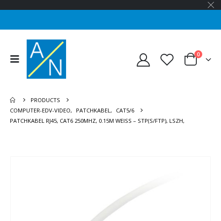
0
PRODUCTS
COMPUTER-EDV-VIDEO
,
PATCHKABEL
,
CAT5/6
PATCHKABEL RJ45, CAT6 250MHZ, 0.15M WEISS – STP(S/FTP), LSZH,