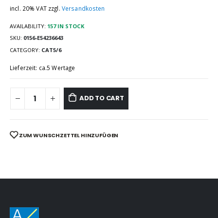
incl. 20% VAT
zzgl.
Versandkosten
AVAILABILITY:
157 IN STOCK
SKU:
0156-E54236643
CATEGORY:
CAT5/6
Lieferzeit: ca.5 Wertage
ADD TO CART
ZUM WUNSCHZETTEL HINZUFÜGEN