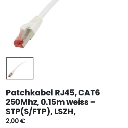
Patchkabel RJ45, CAT6
250Mhz, 0.15m weiss –
STP(S/FTP), LSZH,
2,00
€