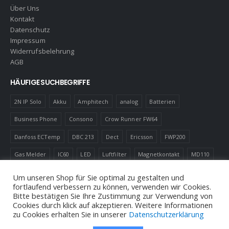
Über Uns
Kontakt
Datenschutz
Impressum
Widerrufsbelehrung
AGB
HÄUFIGE SUCHBEGRIFFE
2N IP Solo
Akku
Amphitech
analog
Batterien
Business Phone
Consono
Crow Runner FW64
Danfoss ECTemp
DBC 213
Dect
Ericsson
FWP200
Gas Melder
IC60
LED
Luftfilter
Magnetkontakt
MD110
Robotics
Schnurlostelefon
Shelly
Virenfilter
Um unseren Shop für Sie optimal zu gestalten und
fortlaufend verbessern zu können, verwenden wir Cookies.
Bitte bestätigen Sie Ihre Zustimmung zur Verwendung von
Cookies durch klick auf akzeptieren. Weitere Informationen
zu Cookies erhalten Sie in unserer
Datenschutzerklärung
© Andreas Neuhold, Nachrichtenelektronische Anlagen E.U. 2020