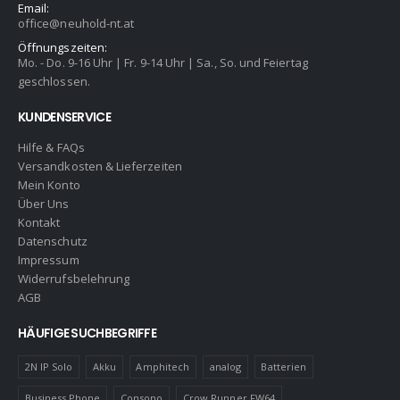
Email:
office@neuhold-nt.at
Öffnungszeiten:
Mo. - Do. 9-16 Uhr | Fr. 9-14 Uhr | Sa., So. und Feiertag
geschlossen.
KUNDENSERVICE
Hilfe & FAQs
Versandkosten & Lieferzeiten
Mein Konto
Über Uns
Kontakt
Datenschutz
Impressum
Widerrufsbelehrung
AGB
HÄUFIGE SUCHBEGRIFFE
2N IP Solo
Akku
Amphitech
analog
Batterien
Business Phone
Consono
Crow Runner FW64