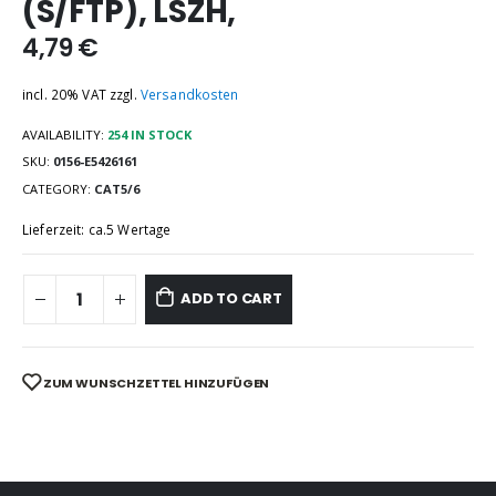
(S/FTP), LSZH,
4,79
€
incl. 20% VAT
zzgl.
Versandkosten
AVAILABILITY:
254 IN STOCK
SKU:
0156-E5426161
CATEGORY:
CAT5/6
Lieferzeit: ca.5 Wertage
ADD TO CART
ZUM WUNSCHZETTEL HINZUFÜGEN