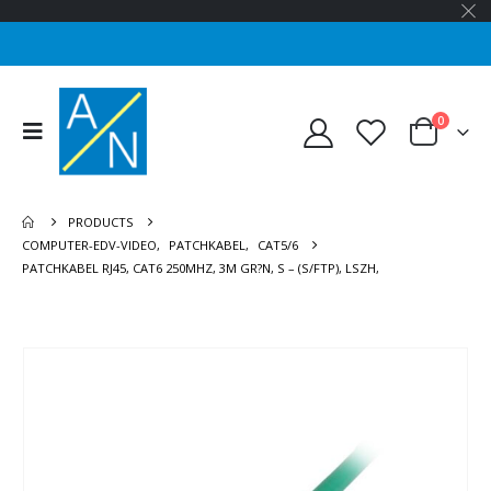
0
PRODUCTS
COMPUTER-EDV-VIDEO
,
PATCHKABEL
,
CAT5/6
PATCHKABEL RJ45, CAT6 250MHZ, 3M GR?N, S – (S/FTP), LSZH,