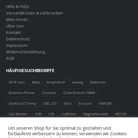
Hilfe & FAQs
Versandkosten & Lieferzeiten
Mein Konto
Über Uns
Kontakt
Datenschutz
Impressum
Widerrufsbelehrung
AGB
HÄUFIGE SUCHBEGRIFFE
2N IP Solo
Akku
Amphitech
analog
Batterien
Business Phone
Consono
Crow Runner FW64
Danfoss ECTemp
DBC 213
Dect
Ericsson
FWP200
Gas Melder
IC60
LED
Luftfilter
Magnetkontakt
MD110
Robotics
Schnurlostelefon
Shelly
Virenfilter
Um unseren Shop für Sie optimal zu gestalten und
fortlaufend verbessern zu können, verwenden wir Cookies.