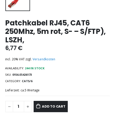
Patchkabel RJ45, CAT6
250Mhz, 5m rot, S- – S/FTP),
LSZH,
6,77
€
incl. 20% VAT
zzgl.
Versandkosten
AVAILABILITY:
244 IN STOCK
SKU:
0156-E5426173
CATEGORY:
CAT5/6
Lieferzeit: ca.5 Wertage
ADD TO CART