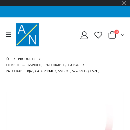
0
PRODUCTS
COMPUTER-EDV-VIDEO
,
PATCHKABEL
,
CAT5/6
PATCHKABEL RJ45, CAT6 250MHZ, 5M ROT, S- – S/FTP), LSZH,