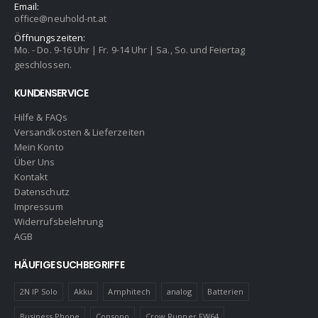
Email:
office@neuhold-nt.at
Öffnungszeiten:
Mo. - Do. 9-16 Uhr | Fr. 9-14 Uhr | Sa., So. und Feiertag
geschlossen.
KUNDENSERVICE
Hilfe & FAQs
Versandkosten & Lieferzeiten
Mein Konto
Über Uns
Kontakt
Datenschutz
Impressum
Widerrufsbelehrung
AGB
HÄUFIGE SUCHBEGRIFFE
2N IP Solo
Akku
Amphitech
analog
Batterien
Business Phone
Consono
Crow Runner FW64