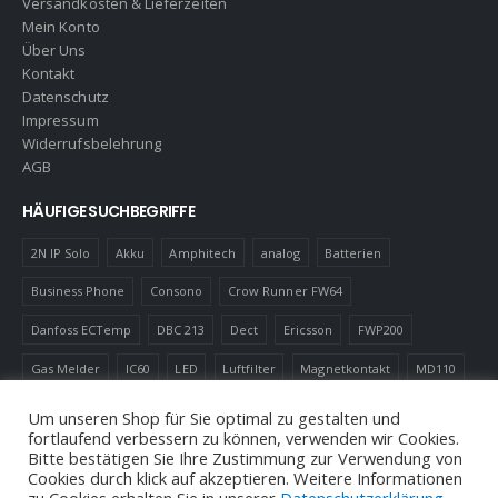
Versandkosten & Lieferzeiten
Mein Konto
Über Uns
Kontakt
Datenschutz
Impressum
Widerrufsbelehrung
AGB
HÄUFIGE SUCHBEGRIFFE
2N IP Solo
Akku
Amphitech
analog
Batterien
Business Phone
Consono
Crow Runner FW64
Danfoss ECTemp
DBC 213
Dect
Ericsson
FWP200
Gas Melder
IC60
LED
Luftfilter
Magnetkontakt
MD110
Robotics
Schnurlostelefon
Shelly
Virenfilter
Um unseren Shop für Sie optimal zu gestalten und
fortlaufend verbessern zu können, verwenden wir Cookies.
Bitte bestätigen Sie Ihre Zustimmung zur Verwendung von
Cookies durch klick auf akzeptieren. Weitere Informationen