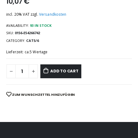
10,07
€
incl. 20% VAT
zzgl.
Versandkosten
AVAILABILITY:
93 IN STOCK
SKU:
0156-E54266742
CATEGORY:
CAT5/6
Lieferzeit: ca.5 Wertage
ADD TO CART
ZUM WUNSCHZETTEL HINZUFÜGEN