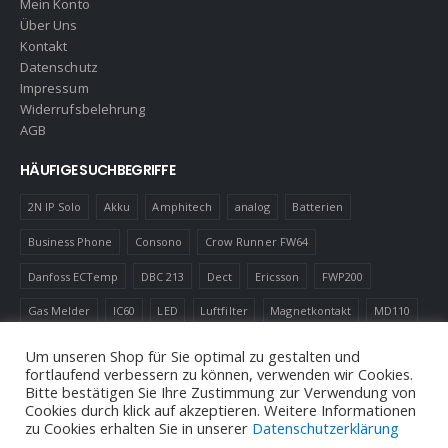
Mein Konto
Über Uns
Kontakt
Datenschutz
Impressum
Widerrufsbelehrung
AGB
HÄUFIGE SUCHBEGRIFFE
2N IP Solo
Akku
Amphitech
analog
Batterien
Business Phone
Consono
Crow Runner FW64
Danfoss ECTemp
DBC 213
Dect
Ericsson
FWP200
Gas Melder
IC60
LED
Luftfilter
Magnetkontakt
MD110
Robotics
Schnurlostelefon
Shelly
Virenfilter
Um unseren Shop für Sie optimal zu gestalten und
fortlaufend verbessern zu können, verwenden wir Cookies.
Bitte bestätigen Sie Ihre Zustimmung zur Verwendung von
Cookies durch klick auf akzeptieren. Weitere Informationen
zu Cookies erhalten Sie in unserer
Datenschutzerklärung
© Andreas Neuhold, Nachrichtenelektronische Anlagen E.U. 2020