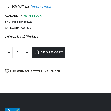
incl. 20% VAT
zzgl.
Versandkosten
AVAILABILITY:
69 IN STOCK
SKU:
0156-E54266729
CATEGORY:
CAT5/6
Lieferzeit: ca.5 Wertage
ADD TO CART
ZUM WUNSCHZETTEL HINZUFÜGEN