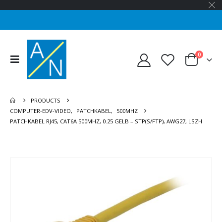
0
PRODUCTS
COMPUTER-EDV-VIDEO
,
PATCHKABEL
,
500MHZ
PATCHKABEL RJ45, CAT6A 500MHZ, 0.25 GELB – STP(S/FTP), AWG27, LSZH