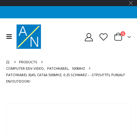
0
PRODUCTS
COMPUTER-EDV-VIDEO
,
PATCHKABEL
,
500MHZ
PATCHKABEL RJ45, CAT6A 500MHZ, 0.25 SCHWARZ – -STP(S/FTP), PUR(AU?
EN/OUTDOOR/