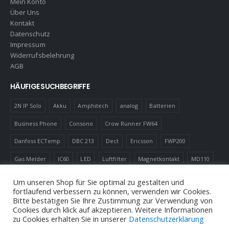
Mein Konto
Über Uns
Kontakt
Datenschutz
Impressum
Widerrufsbelehrung
AGB
HÄUFIGE SUCHBEGRIFFE
2N IP Solo
Akku
Amphitech
analog
Batterien
Business Phone
Consono
Crow Runner FW64
Danfoss ECTemp
DBC 213
Dect
Ericsson
FWP200
Gas Melder
IC60
LED
Luftfilter
Magnetkontakt
MD110
Robotics
Schnurlostelefon
Shelly
Virenfilter
Um unseren Shop für Sie optimal zu gestalten und
fortlaufend verbessern zu können, verwenden wir Cookies.
Bitte bestätigen Sie Ihre Zustimmung zur Verwendung von
Cookies durch klick auf akzeptieren. Weitere Informationen
zu Cookies erhalten Sie in unserer
Datenschutzerklärung
© Andreas Neuhold, Nachrichtenelektronische Anlagen E.U. 2020