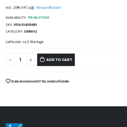
incl. 20% VAT
zzgl.
Versandkosten
AVAILABILITY:
715 IN STOCK
SKU:
0156-E54305863
CATEGORY:
500MHZ
Lieferzeit: ca.5 Wertage
ADD TO CART
ZUM WUNSCHZETTEL HINZUFÜGEN