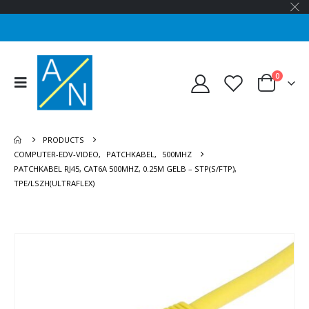
0
PRODUCTS
COMPUTER-EDV-VIDEO
,
PATCHKABEL
,
500MHZ
PATCHKABEL RJ45, CAT6A 500MHZ, 0.25M GELB – STP(S/FTP),
TPE/LSZH(ULTRAFLEX)