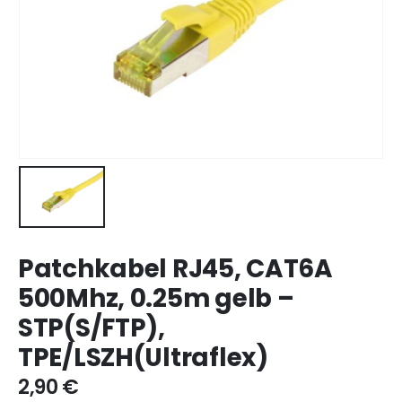
Patchkabel RJ45, CAT6A
500Mhz, 0.25m gelb –
STP(S/FTP),
TPE/LSZH(Ultraflex)
2,90
€