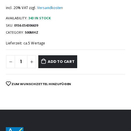
incl. 20% VAT
zzgl.
Versandkosten
AVAILABILITY:
343 IN STOCK
SKU:
0156-E54306639
CATEGORY:
500MHZ
Lieferzeit: ca.5 Wertage
ADD TO CART
ZUM WUNSCHZETTEL HINZUFÜGEN