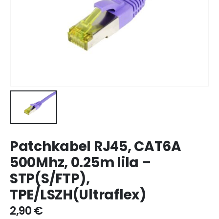
Patchkabel RJ45, CAT6A
500Mhz, 0.25m lila –
STP(S/FTP),
TPE/LSZH(Ultraflex)
2,90
€