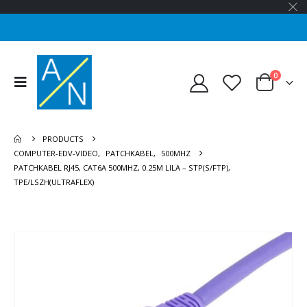
0
PRODUCTS
COMPUTER-EDV-VIDEO
,
PATCHKABEL
,
500MHZ
PATCHKABEL RJ45, CAT6A 500MHZ, 0.25M LILA – STP(S/FTP),
TPE/LSZH(ULTRAFLEX)