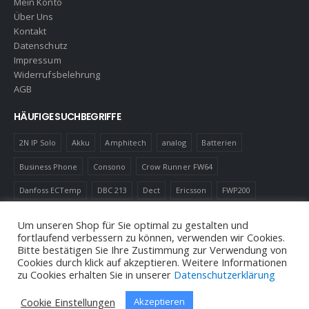
Mein Konto
Über Uns
Kontakt
Datenschutz
Impressum
Widerrufsbelehrung
AGB
HÄUFIGE SUCHBEGRIFFE
2N IP Solo
Akku
Amphitech
analog
Batterien
Business Phone
Consono
Crow Runner FW64
Danfoss ECTemp
DBC 213
Dect
Ericsson
FWP200
Gas Melder
IC60
LED
Luftfilter
Magnetkontakt
MD110
Um unseren Shop für Sie optimal zu gestalten und
fortlaufend verbessern zu können, verwenden wir Cookies.
Robotics
Schnurlostelefon
Shelly
Virenfilter
Bitte bestätigen Sie Ihre Zustimmung zur Verwendung von
Cookies durch klick auf akzeptieren. Weitere Informationen
zu Cookies erhalten Sie in unserer
Datenschutzerklärung
Cookie Einstellungen
Akzeptieren
© Andreas Neuhold, Nachrichtenelektronische Anlagen E.U. 2020