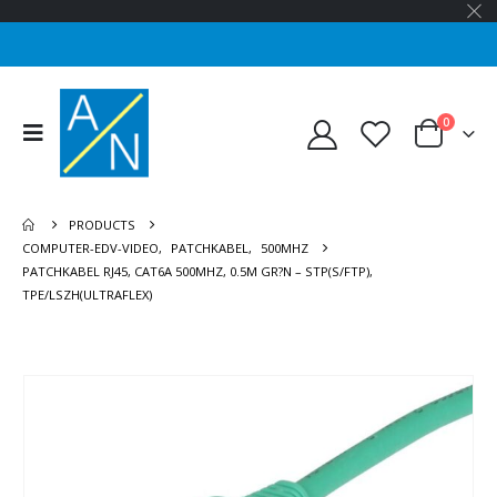
0
PRODUCTS
COMPUTER-EDV-VIDEO
,
PATCHKABEL
,
500MHZ
PATCHKABEL RJ45, CAT6A 500MHZ, 0.5M GR?N – STP(S/FTP),
TPE/LSZH(ULTRAFLEX)