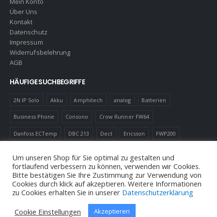
Mein Konto
Über Uns
Kontakt
Datenschutz
Impressum
Widerrufsbelehrung
AGB
HÄUFIGE SUCHBEGRIFFE
2N IP Solo
Akku
Amphitech
analog
Batterien
Business Phone
Consono
Crow Runner FW64
Danfoss ECTemp
DBC 213
Dect
Ericsson
FWP200
Gas Melder
IC60
LED
Luftfilter
Magnetkontakt
MD110
Um unseren Shop für Sie optimal zu gestalten und
fortlaufend verbessern zu können, verwenden wir Cookies.
Robotics
Schnurlostelefon
Shelly
Virenfilter
Bitte bestätigen Sie Ihre Zustimmung zur Verwendung von
Cookies durch klick auf akzeptieren. Weitere Informationen
zu Cookies erhalten Sie in unserer
Datenschutzerklärung
Cookie Einstellungen
Akzeptieren
© Andreas Neuhold, Nachrichtenelektronische Anlagen E.U. 2020