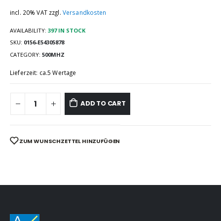
incl. 20% VAT
zzgl.
Versandkosten
AVAILABILITY:
397 IN STOCK
SKU:
0156-E54305878
CATEGORY:
500MHZ
Lieferzeit: ca.5 Wertage
ADD TO CART
ZUM WUNSCHZETTEL HINZUFÜGEN