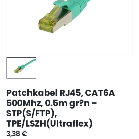
Patchkabel RJ45, CAT6A
500Mhz, 0.5m gr?n –
STP(S/FTP),
TPE/LSZH(Ultraflex)
3,38
€