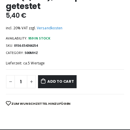
getestet
5,40
€
incl. 20% VAT
zzgl.
Versandkosten
AVAILABILITY:
959 IN STOCK
SKU:
0156-E54366254
CATEGORY:
500MHZ
Lieferzeit: ca.5 Wertage
ADD TO CART
ZUM WUNSCHZETTEL HINZUFÜGEN