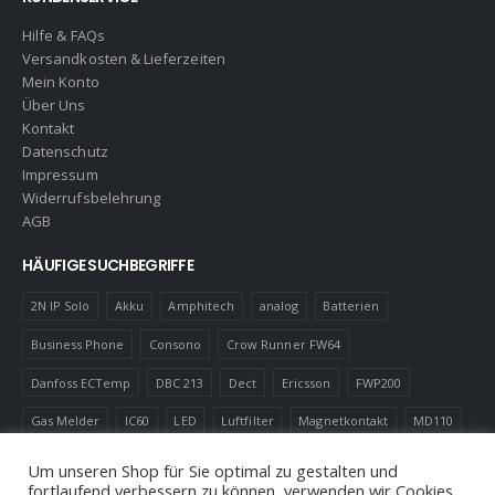
Hilfe & FAQs
Versandkosten & Lieferzeiten
Mein Konto
Über Uns
Kontakt
Datenschutz
Impressum
Widerrufsbelehrung
AGB
HÄUFIGE SUCHBEGRIFFE
2N IP Solo
Akku
Amphitech
analog
Batterien
Business Phone
Consono
Crow Runner FW64
Danfoss ECTemp
DBC 213
Dect
Ericsson
FWP200
Gas Melder
IC60
LED
Luftfilter
Magnetkontakt
MD110
Robotics
Schnurlostelefon
Shelly
Virenfilter
Um unseren Shop für Sie optimal zu gestalten und
fortlaufend verbessern zu können, verwenden wir Cookies.