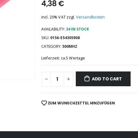
4,38
€
incl. 20% VAT
zzgl.
Versandkosten
AVAILABILITY:
34 IN STOCK
SKU:
0156-E54305908
CATEGORY:
500MHZ
Lieferzeit: ca.5 Wertage
ADD TO CART
ZUM WUNSCHZETTEL HINZUFÜGEN