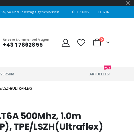
| Sa, So und Feiertags geschlossen.
ÜBER UNS
LOG IN
Unsere Nummer bei Fragen:
0
+43 1 7862855
HOT
IVERSUM
AKTUELLES!
E/LSZH(ULTRAFLEX)
AT6A 500Mhz, 1.0m
), TPE/LSZH(Ultraflex)