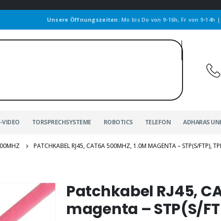
Unsere Öffnungszeiten:
Mo bis Do von 9-16h, Fr von 9-14h 
-VIDEO
TORSPRECHSYSTEME
ROBOTICS
TELEFON
ADHARAS UN
00MHZ
PATCHKABEL RJ45, CAT6A 500MHZ, 1.0M MAGENTA – STP(S/FTP), TP
Patchkabel RJ45, C
magenta – STP(S/FTP