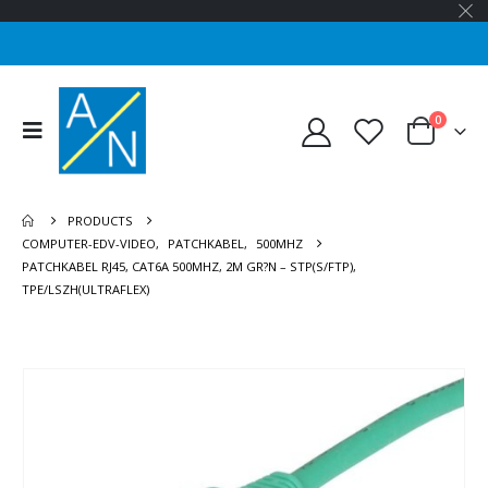
0
PRODUCTS
COMPUTER-EDV-VIDEO
,
PATCHKABEL
,
500MHZ
PATCHKABEL RJ45, CAT6A 500MHZ, 2M GR?N – STP(S/FTP),
TPE/LSZH(ULTRAFLEX)