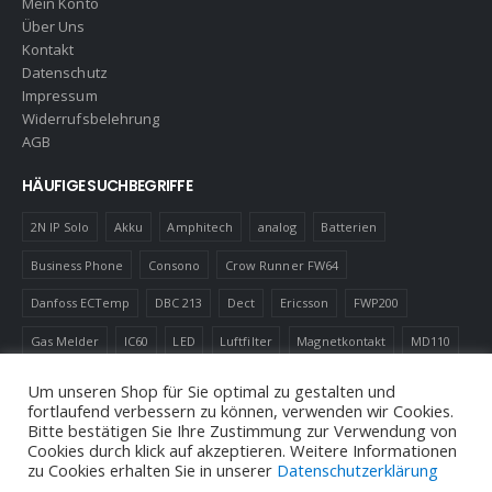
Mein Konto
Über Uns
Kontakt
Datenschutz
Impressum
Widerrufsbelehrung
AGB
HÄUFIGE SUCHBEGRIFFE
2N IP Solo
Akku
Amphitech
analog
Batterien
Business Phone
Consono
Crow Runner FW64
Danfoss ECTemp
DBC 213
Dect
Ericsson
FWP200
Gas Melder
IC60
LED
Luftfilter
Magnetkontakt
MD110
Robotics
Schnurlostelefon
Shelly
Virenfilter
Um unseren Shop für Sie optimal zu gestalten und
fortlaufend verbessern zu können, verwenden wir Cookies.
Bitte bestätigen Sie Ihre Zustimmung zur Verwendung von
Cookies durch klick auf akzeptieren. Weitere Informationen
zu Cookies erhalten Sie in unserer
Datenschutzerklärung
© Andreas Neuhold, Nachrichtenelektronische Anlagen E.U. 2020