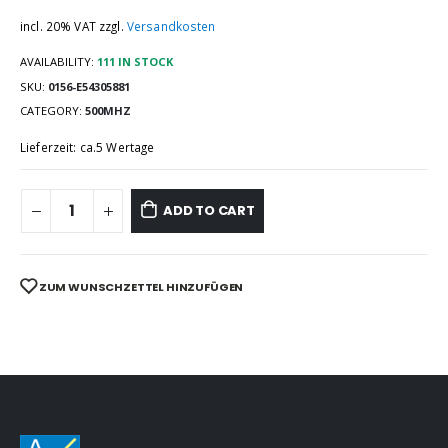
incl. 20% VAT
zzgl.
Versandkosten
AVAILABILITY:
111 IN STOCK
SKU:
0156-E54305881
CATEGORY:
500MHZ
Lieferzeit: ca.5 Wertage
ADD TO CART
ZUM WUNSCHZETTEL HINZUFÜGEN