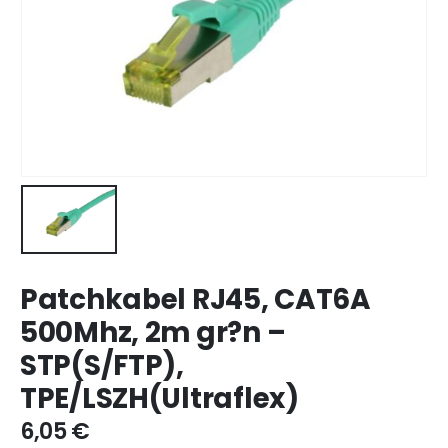
Patchkabel RJ45, CAT6A
500Mhz, 2m gr?n –
STP(S/FTP),
TPE/LSZH(Ultraflex)
6,05
€