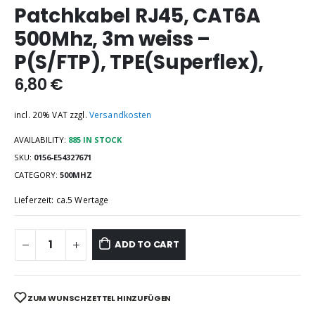
Patchkabel RJ45, CAT6A
500Mhz, 3m weiss –
P(S/FTP), TPE(Superflex),
6,80
€
incl. 20% VAT
zzgl.
Versandkosten
AVAILABILITY:
885 IN STOCK
SKU:
0156-E54327671
CATEGORY:
500MHZ
Lieferzeit: ca.5 Wertage
ADD TO CART
ZUM WUNSCHZETTEL HINZUFÜGEN