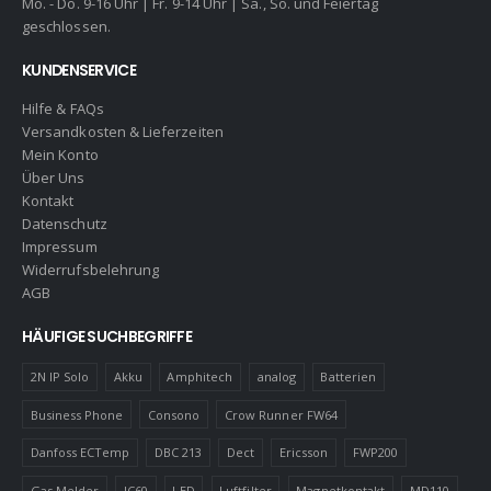
Mo. - Do. 9-16 Uhr | Fr. 9-14 Uhr | Sa., So. und Feiertag
geschlossen.
KUNDENSERVICE
Hilfe & FAQs
Versandkosten & Lieferzeiten
Mein Konto
Über Uns
Kontakt
Datenschutz
Impressum
Widerrufsbelehrung
AGB
HÄUFIGE SUCHBEGRIFFE
2N IP Solo
Akku
Amphitech
analog
Batterien
Business Phone
Consono
Crow Runner FW64
Danfoss ECTemp
DBC 213
Dect
Ericsson
FWP200
Gas Melder
IC60
LED
Luftfilter
Magnetkontakt
MD110