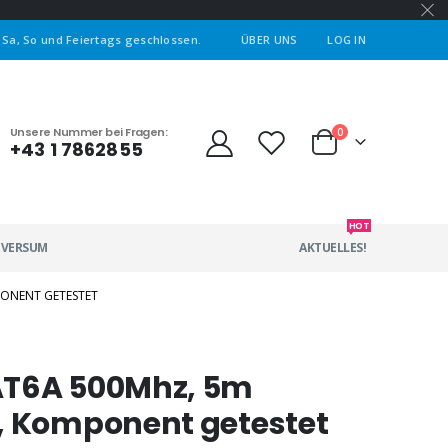
| Sa, So und Feiertags geschlossen.
ÜBER UNS
LOG IN
Unsere Nummer bei Fragen:
0
+43 1 7862855
HOT
IVERSUM
AKTUELLES!
PONENT GETESTET
AT6A 500Mhz, 5m
, Komponent getestet