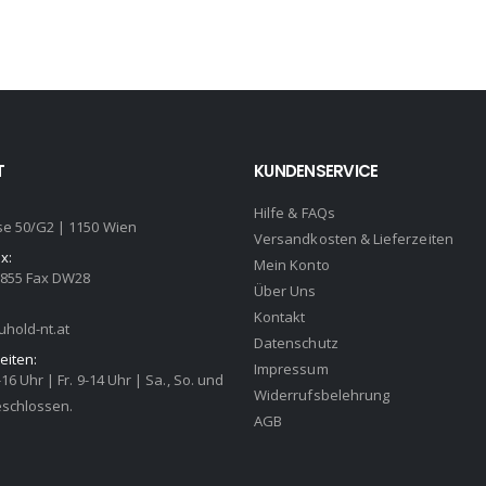
T
KUNDENSERVICE
Hilfe & FAQs
se 50/G2 | 1150 Wien
Versandkosten & Lieferzeiten
x:
Mein Konto
2855 Fax DW28
Über Uns
Kontakt
hold-nt.at
Datenschutz
eiten:
Impressum
-16 Uhr | Fr. 9-14 Uhr | Sa., So. und
Widerrufsbelehrung
eschlossen.
AGB