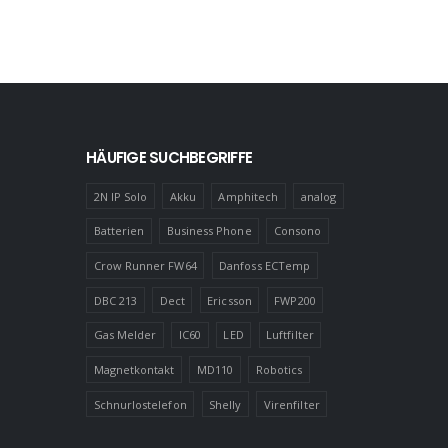
HÄUFIGE SUCHBEGRIFFE
2N IP Solo
Akku
Amphitech
analog
Batterien
Business Phone
Consono
Crow Runner FW64
Danfoss ECTemp
DBC 213
Dect
Ericsson
FWP200
Gas Melder
IC60
LED
Luftfilter
Magnetkontakt
MD110
Robotics
Schnurlostelefon
Shelly
Virenfilter