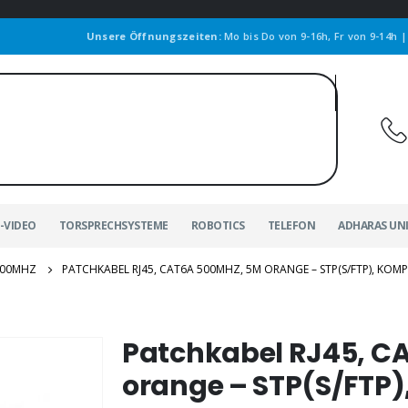
Unsere Öffnungszeiten:
Mo bis Do von 9-16h, Fr von 9-14h 
-VIDEO
TORSPRECHSYSTEME
ROBOTICS
TELEFON
ADHARAS UN
00MHZ
PATCHKABEL RJ45, CAT6A 500MHZ, 5M ORANGE – STP(S/FTP), KOM
Patchkabel RJ45, C
orange – STP(S/FTP)