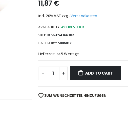
11,87
€
incl. 20% VAT
zzgl.
Versandkosten
AVAILABILITY:
452 IN STOCK
SKU:
0156-E54366302
CATEGORY:
500MHZ
Lieferzeit: ca.5 Wertage
ADD TO CART
ZUM WUNSCHZETTEL HINZUFÜGEN