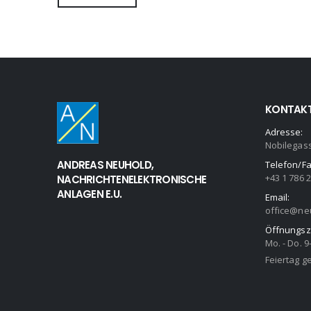
KONTAK
Adresse:
Nobilegas
ANDREAS NEUHOLD,
Telefon/Fa
+43 1 786 
NACHRICHTENELEKTRONISCHE
ANLAGEN E.U.
Email:
office@neu
Öffnungsz
Mo. - Do. 9
Feiertag g