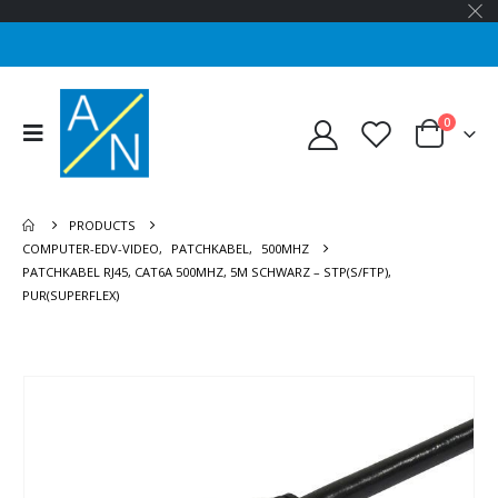
0
PRODUCTS
COMPUTER-EDV-VIDEO
,
PATCHKABEL
,
500MHZ
PATCHKABEL RJ45, CAT6A 500MHZ, 5M SCHWARZ – STP(S/FTP),
PUR(SUPERFLEX)