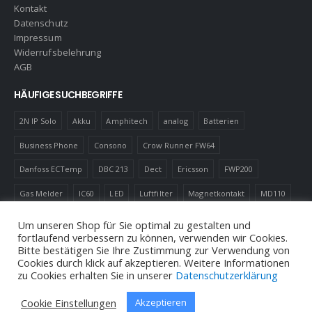
Kontakt
Datenschutz
Impressum
Widerrufsbelehrung
AGB
HÄUFIGE SUCHBEGRIFFE
2N IP Solo
Akku
Amphitech
analog
Batterien
Business Phone
Consono
Crow Runner FW64
Danfoss ECTemp
DBC 213
Dect
Ericsson
FWP200
Gas Melder
IC60
LED
Luftfilter
Magnetkontakt
MD110
Robotics
Schnurlostelefon
Shelly
Virenfilter
Um unseren Shop für Sie optimal zu gestalten und
fortlaufend verbessern zu können, verwenden wir Cookies.
Bitte bestätigen Sie Ihre Zustimmung zur Verwendung von
Cookies durch klick auf akzeptieren. Weitere Informationen
zu Cookies erhalten Sie in unserer
Datenschutzerklärung
© Andreas Neuhold, Nachrichtenelektronische Anlagen E.U. 2020
Cookie Einstellungen
Akzeptieren