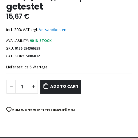
getestet
15,67
€
incl. 20% VAT
zzgl.
Versandkosten
AVAILABILITY:
90 IN STOCK
SKU:
0156-E54366259
CATEGORY:
500MHZ
Lieferzeit: ca.5 Wertage
ADD TO CART
ZUM WUNSCHZETTEL HINZUFÜGEN