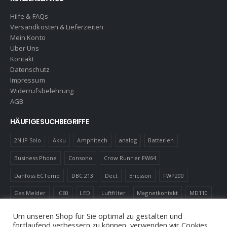
Hilfe & FAQs
Versandkosten & Lieferzeiten
Mein Konto
Über Uns
Kontakt
Datenschutz
Impressum
Widerrufsbelehrung
AGB
HÄUFIGE SUCHBEGRIFFE
2N IP Solo
Akku
Amphitech
analog
Batterien
Business Phone
Consono
Crow Runner FW64
Danfoss ECTemp
DBC 213
Dect
Ericsson
FWP200
Gas Melder
IC60
LED
Luftfilter
Magnetkontakt
MD110
Robotics
Schnurlostelefon
Shelly
Virenfilter
Um unseren Shop für Sie optimal zu gestalten und
fortlaufend verbessern zu können, verwenden wir Cookies.