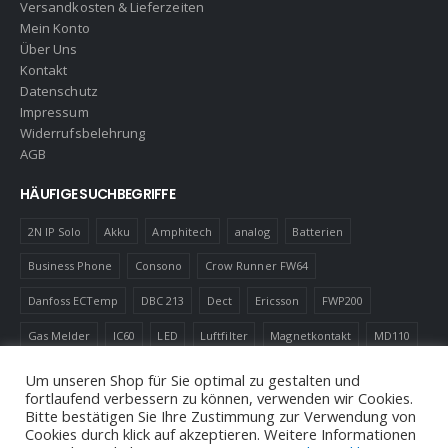
Versandkosten & Lieferzeiten
Mein Konto
Über Uns
Kontakt
Datenschutz
Impressum
Widerrufsbelehrung
AGB
HÄUFIGE SUCHBEGRIFFE
2N IP Solo
Akku
Amphitech
analog
Batterien
Business Phone
Consono
Crow Runner FW64
Danfoss ECTemp
DBC 213
Dect
Ericsson
FWP200
Gas Melder
IC60
LED
Luftfilter
Magnetkontakt
MD110
Robotics
Schnurlostelefon
Shelly
Virenfilter
Um unseren Shop für Sie optimal zu gestalten und
fortlaufend verbessern zu können, verwenden wir Cookies.
Bitte bestätigen Sie Ihre Zustimmung zur Verwendung von
Cookies durch klick auf akzeptieren. Weitere Informationen