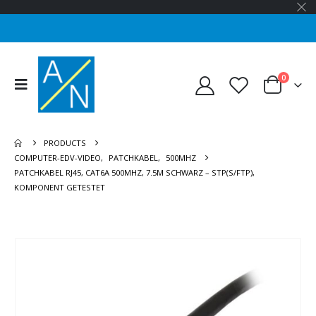
0
PRODUCTS
COMPUTER-EDV-VIDEO
,
PATCHKABEL
,
500MHZ
PATCHKABEL RJ45, CAT6A 500MHZ, 7.5M SCHWARZ – STP(S/FTP),
KOMPONENT GETESTET