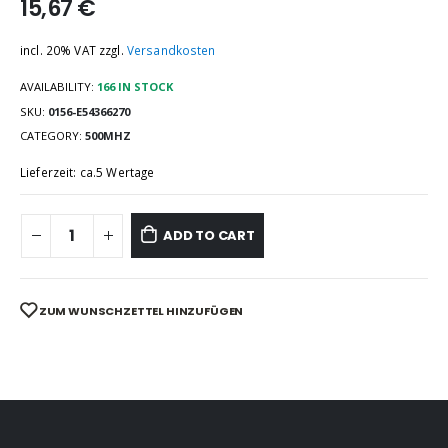
15,67
€
incl. 20% VAT
zzgl.
Versandkosten
AVAILABILITY:
166 IN STOCK
SKU:
0156-E54366270
CATEGORY:
500MHZ
Lieferzeit: ca.5 Wertage
ADD TO CART
ZUM WUNSCHZETTEL HINZUFÜGEN