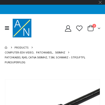
0
PRODUCTS
COMPUTER-EDV-VIDEO
,
PATCHKABEL
,
500MHZ
PATCHKABEL RJ45, CAT6A 500MHZ, 7.5M, SCHWARZ – STP(S/FTP),
PUR(SUPERFLEX)