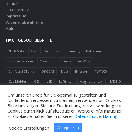
Kontakt
Datenschutz
Impressum
Widerrufsbelehrung
AGB
HÄUFIGE SUCHBEGRIFFE
2N IP Solo
Akku
Amphitech
analog
Batterien
Business Phone
Consono
Crow Runner FW64
Danfoss ECTemp
DBC 213
Dect
Ericsson
FWP200
Gas Melder
IC60
LED
Luftfilter
Magnetkontakt
MD110
Robotics
Schnurlostelefon
Shelly
Virenfilter
Um unseren Shop für Sie optimal zu gestalten und
fortlaufend verbessern zu können, verwenden wir Cookies.
Bitte bestätigen Sie Ihre Zustimmung zur Verwendung von
Cookies durch klick auf akzeptieren. Weitere Informationen
zu Cookies erhalten Sie in unserer
Datenschutzerklärung
© Andreas Neuhold, Nachrichtenelektronische Anlagen E.U. 2020
Cookie Einstellungen
Akzeptieren