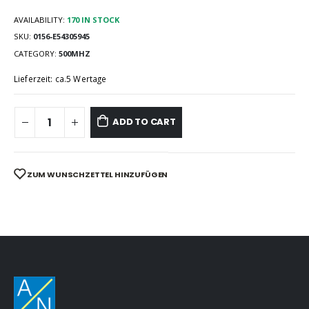
AVAILABILITY:
170 IN STOCK
SKU:
0156-E54305945
CATEGORY:
500MHZ
Lieferzeit: ca.5 Wertage
ADD TO CART
ZUM WUNSCHZETTEL HINZUFÜGEN