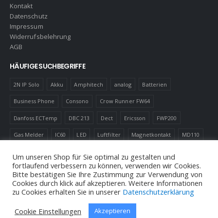
Kontakt
Datenschutz
Impressum
Widerrufsbelehrung
AGB
HÄUFIGE SUCHBEGRIFFE
2N IP Solo
Akku
Amphitech
analog
Batterien
Business Phone
Consono
Crow Runner FW64
Danfoss ECTemp
DBC 213
Dect
Ericsson
FWP200
Gas Melder
IC60
LED
Luftfilter
Magnetkontakt
MD110
Robotics
Schnurlostelefon
Shelly
Virenfilter
Um unseren Shop für Sie optimal zu gestalten und
fortlaufend verbessern zu können, verwenden wir Cookies.
Bitte bestätigen Sie Ihre Zustimmung zur Verwendung von
Cookies durch klick auf akzeptieren. Weitere Informationen
zu Cookies erhalten Sie in unserer
Datenschutzerklärung
© Andreas Neuhold, Nachrichtenelektronische Anlagen E.U. 2020
Cookie Einstellungen
Akzeptieren