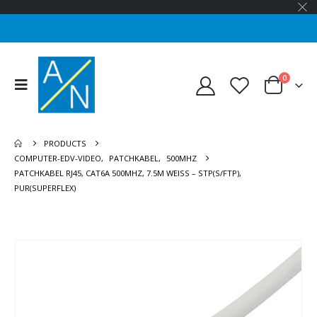
0
PRODUCTS
COMPUTER-EDV-VIDEO
,
PATCHKABEL
,
500MHZ
PATCHKABEL RJ45, CAT6A 500MHZ, 7.5M WEISS – STP(S/FTP),
PUR(SUPERFLEX)