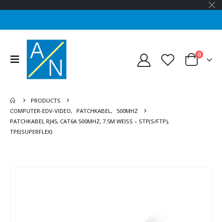
0
PRODUCTS
COMPUTER-EDV-VIDEO
,
PATCHKABEL
,
500MHZ
PATCHKABEL RJ45, CAT6A 500MHZ, 7.5M WEISS – STP(S/FTP),
TPE(SUPERFLEX)