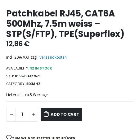
Patchkabel RJ45, CAT6A
500Mhz, 7.5m weiss –
STP(S/FTP), TPE(Superflex)
12,86
€
incl. 20% VAT
zzgl.
Versandkosten
AVAILABILITY:
92 IN STOCK
SKU:
0156-E54327673
CATEGORY:
500MHZ
Lieferzeit: ca.5 Wertage
ADD TO CART
ZUM WUNSCHZETTEL HINZUFÜGEN