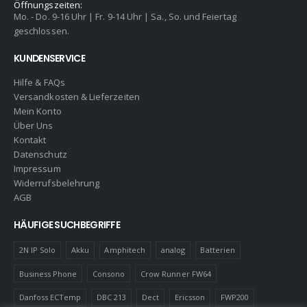
Öffnungszeiten:
Mo. - Do. 9-16 Uhr | Fr. 9-14 Uhr | Sa., So. und Feiertag
geschlossen.
KUNDENSERVICE
Hilfe & FAQs
Versandkosten & Lieferzeiten
Mein Konto
Über Uns
Kontakt
Datenschutz
Impressum
Widerrufsbelehrung
AGB
HÄUFIGE SUCHBEGRIFFE
2N IP Solo
Akku
Amphitech
analog
Batterien
Business Phone
Consono
Crow Runner FW64
Danfoss ECTemp
DBC 213
Dect
Ericsson
FWP200