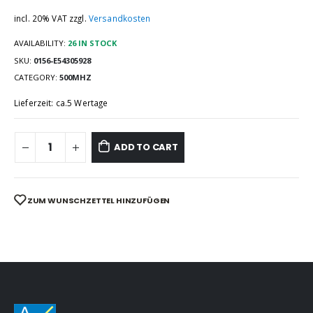
incl. 20% VAT
zzgl.
Versandkosten
AVAILABILITY:
26 IN STOCK
SKU:
0156-E54305928
CATEGORY:
500MHZ
Lieferzeit: ca.5 Wertage
ADD TO CART
ZUM WUNSCHZETTEL HINZUFÜGEN