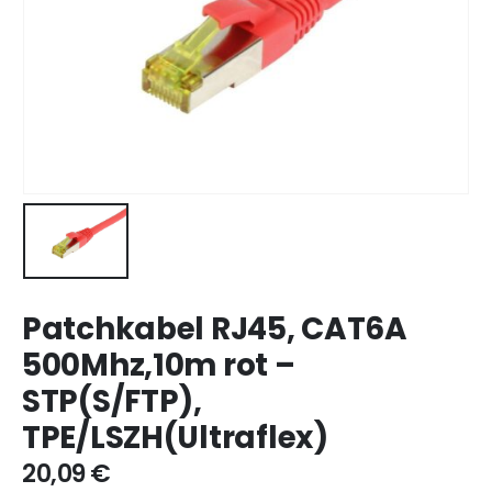
Patchkabel RJ45, CAT6A
500Mhz,10m rot –
STP(S/FTP),
TPE/LSZH(Ultraflex)
20,09
€