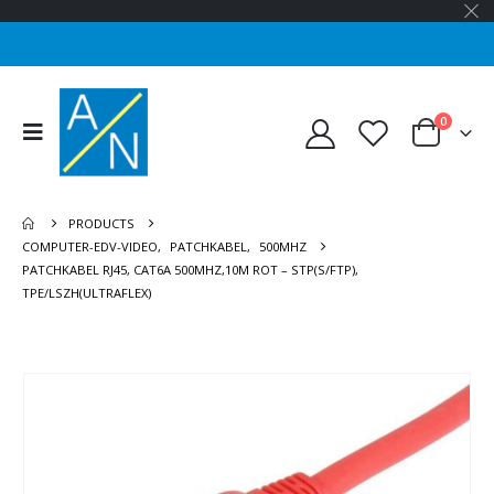
0
PRODUCTS
COMPUTER-EDV-VIDEO
,
PATCHKABEL
,
500MHZ
PATCHKABEL RJ45, CAT6A 500MHZ,10M ROT – STP(S/FTP),
TPE/LSZH(ULTRAFLEX)