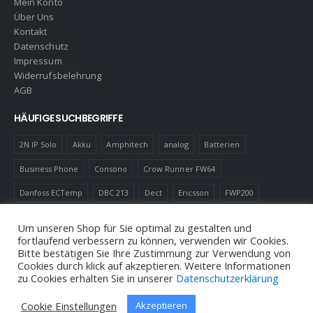
Mein Konto
Über Uns
Kontakt
Datenschutz
Impressum
Widerrufsbelehrung
AGB
HÄUFIGE SUCHBEGRIFFE
2N IP Solo
Akku
Amphitech
analog
Batterien
Business Phone
Consono
Crow Runner FW64
Danfoss ECTemp
DBC 213
Dect
Ericsson
FWP200
Gas Melder
IC60
LED
Luftfilter
Magnetkontakt
MD110
Um unseren Shop für Sie optimal zu gestalten und
fortlaufend verbessern zu können, verwenden wir Cookies.
Robotics
Schnurlostelefon
Shelly
Virenfilter
Bitte bestätigen Sie Ihre Zustimmung zur Verwendung von
Cookies durch klick auf akzeptieren. Weitere Informationen
zu Cookies erhalten Sie in unserer
Datenschutzerklärung
Cookie Einstellungen
Akzeptieren
© Andreas Neuhold, Nachrichtenelektronische Anlagen E.U. 2020