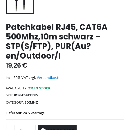
Patchkabel RJ45, CAT6A
500Mhz,10m schwarz –
STP(S/FTP), PUR(Au?
en/Outdoor/I
19,26
€
incl. 20% VAT
zzgl.
Versandkosten
AVAILABILITY:
231 IN STOCK
SKU:
0156-E54333085
CATEGORY:
500MHZ
Lieferzeit: ca.5 Wertage