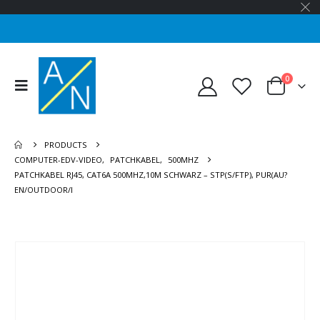
0
PRODUCTS
COMPUTER-EDV-VIDEO
,
PATCHKABEL
,
500MHZ
PATCHKABEL RJ45, CAT6A 500MHZ,10M SCHWARZ – STP(S/FTP), PUR(AU?
EN/OUTDOOR/I