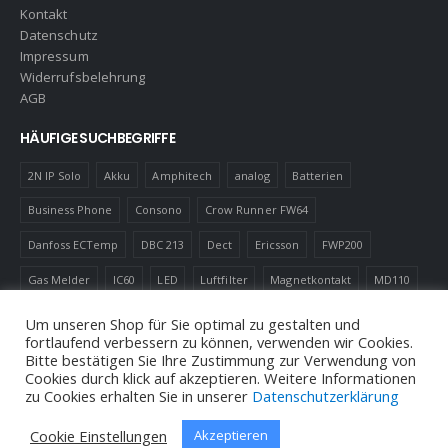
Kontakt
Datenschutz
Impressum
Widerrufsbelehrung
AGB
HÄUFIGE SUCHBEGRIFFE
2N IP Solo
Akku
Amphitech
analog
Batterien
Business Phone
Consono
Crow Runner FW64
Danfoss ECTemp
DBC 213
Dect
Ericsson
FWP200
Gas Melder
IC60
LED
Luftfilter
Magnetkontakt
MD110
Robotics
Schnurlostelefon
Shelly
Virenfilter
Um unseren Shop für Sie optimal zu gestalten und
fortlaufend verbessern zu können, verwenden wir Cookies.
Bitte bestätigen Sie Ihre Zustimmung zur Verwendung von
Cookies durch klick auf akzeptieren. Weitere Informationen
zu Cookies erhalten Sie in unserer
Datenschutzerklärung
© Andreas Neuhold, Nachrichtenelektronische Anlagen E.U. 2020
Cookie Einstellungen
Akzeptieren