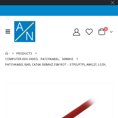
0
PRODUCTS
COMPUTER-EDV-VIDEO
,
PATCHKABEL
,
500MHZ
PATCHKABEL RJ45, CAT6A 500MHZ,15M ROT – STP(S/FTP), AWG27, LSZH,