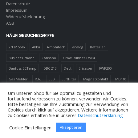
Datenschutz
Impressum
Widerrufsbelehrung
AGB
HÄUFIGE SUCHBEGRIFFE
2N IP Solo
Akku
Amphitech
analog
Batterien
Business Phone
Consono
Crow Runner FW64
Danfoss ECTemp
DBC 213
Dect
Ericsson
FWP200
Gas Melder
IC60
LED
Luftfilter
Magnetkontakt
MD110
Robotics
Schnurlostelefon
Shelly
Virenfilter
Um unseren Shop für Sie optimal zu gestalten und
fortlaufend verbessern zu können, verwenden wir Cookies.
Bitte bestätigen Sie Ihre Zustimmung zur Verwendung von
Cookies durch klick auf akzeptieren. Weitere Informationen
zu Cookies erhalten Sie in unserer
Datenschutzerklärung
© Andreas Neuhold, Nachrichtenelektronische Anlagen E.U. 2020
Cookie Einstellungen
Akzeptieren