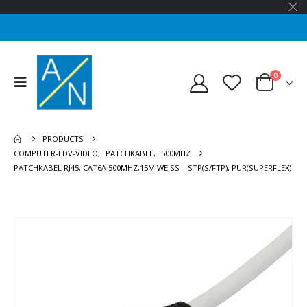
0
PRODUCTS
COMPUTER-EDV-VIDEO
,
PATCHKABEL
,
500MHZ
PATCHKABEL RJ45, CAT6A 500MHZ,15M WEISS – STP(S/FTP), PUR(SUPERFLEX)