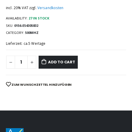
incl. 20% VAT
zzgl.
Versandkosten
AVAILABILITY:
27 IN STOCK
SKU:
0156-E54305832
CATEGORY:
500MHZ
Lieferzeit: ca.5 Wertage
ADD TO CART
ZUM WUNSCHZETTEL HINZUFÜGEN