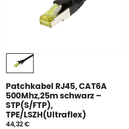
Patchkabel RJ45, CAT6A
500Mhz,25m schwarz –
STP(S/FTP),
TPE/LSZH(Ultraflex)
44,32
€