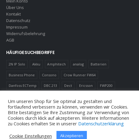
Mein Konto
Über Uns
Kontakt
Datenschutz
Impressum
Widerrufsbelehrung
AGB
HÄUFIGE SUCHBEGRIFFE
2N IP Solo
Akku
Amphitech
analog
Batterien
Business Phone
Consono
Crow Runner FW64
Danfoss ECTemp
DBC 213
Dect
Ericsson
FWP200
Gas Melder
IC60
LED
Luftfilter
Magnetkontakt
MD110
Um unseren Shop für Sie optimal zu gestalten und
fortlaufend verbessern zu können, verwenden wir Cookies.
Robotics
Schnurlostelefon
Shelly
Virenfilter
Bitte bestätigen Sie Ihre Zustimmung zur Verwendung von
Cookies durch klick auf akzeptieren. Weitere Informationen
zu Cookies erhalten Sie in unserer
Datenschutzerklärung
Cookie Einstellungen
Akzeptieren
© Andreas Neuhold, Nachrichtenelektronische Anlagen E.U. 2020