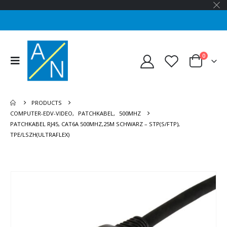
0
PRODUCTS
COMPUTER-EDV-VIDEO
,
PATCHKABEL
,
500MHZ
PATCHKABEL RJ45, CAT6A 500MHZ,25M SCHWARZ – STP(S/FTP),
TPE/LSZH(ULTRAFLEX)