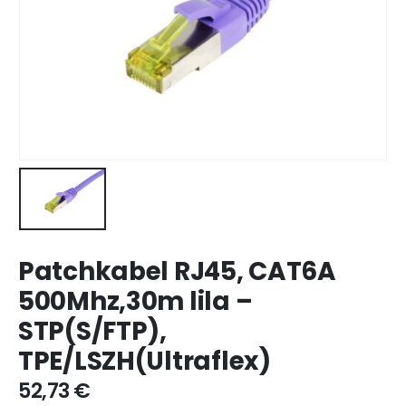
Patchkabel RJ45, CAT6A
500Mhz,30m lila –
STP(S/FTP),
TPE/LSZH(Ultraflex)
52,73
€