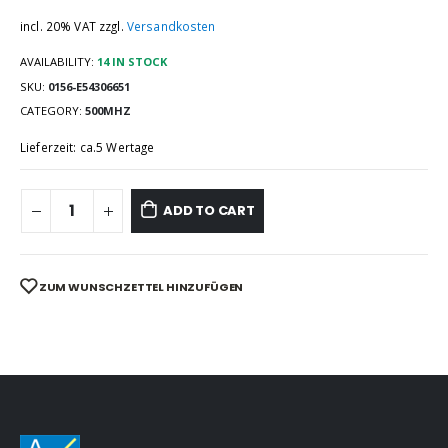
incl. 20% VAT
zzgl.
Versandkosten
AVAILABILITY:
14 IN STOCK
SKU:
0156-E54306651
CATEGORY:
500MHZ
Lieferzeit: ca.5 Wertage
ADD TO CART
ZUM WUNSCHZETTEL HINZUFÜGEN