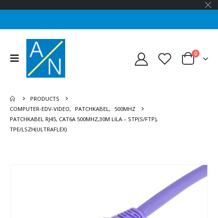
0
PRODUCTS
COMPUTER-EDV-VIDEO
,
PATCHKABEL
,
500MHZ
PATCHKABEL RJ45, CAT6A 500MHZ,30M LILA – STP(S/FTP),
TPE/LSZH(ULTRAFLEX)