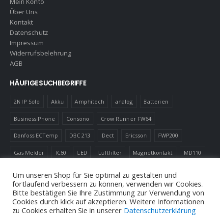
Mein Konto
Über Uns
Kontakt
Datenschutz
Impressum
Widerrufsbelehrung
AGB
HÄUFIGE SUCHBEGRIFFE
2N IP Solo
Akku
Amphitech
analog
Batterien
Business Phone
Consono
Crow Runner FW64
Danfoss ECTemp
DBC 213
Dect
Ericsson
FWP200
Gas Melder
IC60
LED
Luftfilter
Magnetkontakt
MD110
Robotics
Schnurlostelefon
Shelly
Virenfilter
Um unseren Shop für Sie optimal zu gestalten und
fortlaufend verbessern zu können, verwenden wir Cookies.
Bitte bestätigen Sie Ihre Zustimmung zur Verwendung von
Cookies durch klick auf akzeptieren. Weitere Informationen
zu Cookies erhalten Sie in unserer
Datenschutzerklärung
© Andreas Neuhold, Nachrichtenelektronische Anlagen E.U. 2020