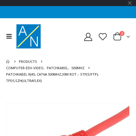
0
PRODUCTS
COMPUTER-EDV-VIDEO
,
PATCHKABEL
,
500MHZ
PATCHKABEL RJ45, CAT6A 500MHZ,30M ROT – STP(S/FTP),
TPE/LSZH(ULTRAFLEX)