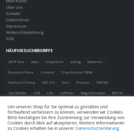
Mein Konto
Über Uns
Kontakt
Datenschutz
Impressum
Widerrufsbelehrung
AGB
HÄUFIGE SUCHBEGRIFFE
2N IP Solo
Akku
Amphitech
analog
Batterien
Business Phone
Consono
Crow Runner FW64
Danfoss ECTemp
DBC 213
Dect
Ericsson
FWP200
Gas Melder
IC60
LED
Luftfilter
Magnetkontakt
MD110
Robotics
Schnurlostelefon
Shelly
Virenfilter
Um unseren Shop für Sie optimal zu gestalten und
fortlaufend verbessern zu können, verwenden wir Cookies.
Bitte bestätigen Sie Ihre Zustimmung zur Verwendung von
Cookies durch klick auf akzeptieren. Weitere Informationen
zu Cookies erhalten Sie in unserer
Datenschutzerklärung
© Andreas Neuhold, Nachrichtenelektronische Anlagen E.U. 2020