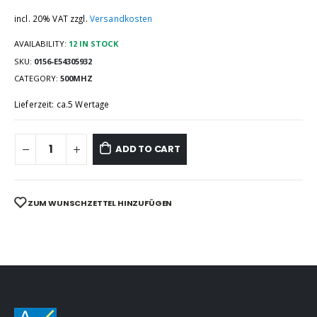
incl. 20% VAT
zzgl.
Versandkosten
AVAILABILITY:
12 IN STOCK
SKU:
0156-E54305932
CATEGORY:
500MHZ
Lieferzeit: ca.5 Wertage
ADD TO CART
ZUM WUNSCHZETTEL HINZUFÜGEN