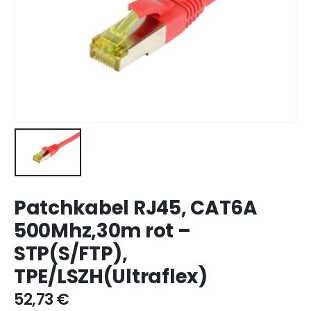
Patchkabel RJ45, CAT6A
500Mhz,30m rot –
STP(S/FTP),
TPE/LSZH(Ultraflex)
52,73
€