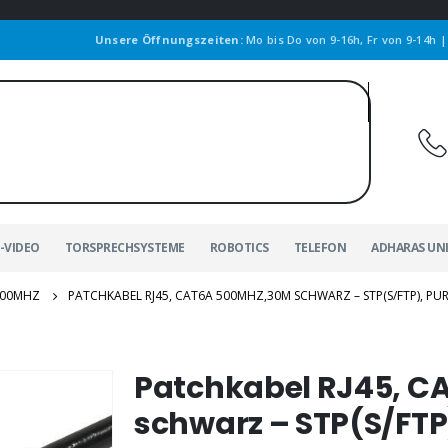
Unsere Öffnungszeiten:
Mo bis Do von 9-16h, Fr von 9-14h 
-VIDEO
TORSPRECHSYSTEME
ROBOTICS
TELEFON
ADHARAS UN
00MHZ
PATCHKABEL RJ45, CAT6A 500MHZ,30M SCHWARZ – STP(S/FTP), PUR
Patchkabel RJ45, 
schwarz – STP(S/FTP