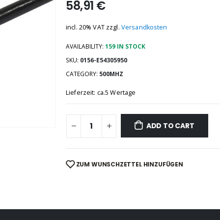
58,91
€
incl. 20% VAT
zzgl.
Versandkosten
AVAILABILITY:
159 IN STOCK
SKU:
0156-E54305950
CATEGORY:
500MHZ
Lieferzeit: ca.5 Wertage
ADD TO CART
ZUM WUNSCHZETTEL HINZUFÜGEN