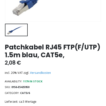
Patchkabel RJ45 FTP(F/UTP)
1.5m blau, CAT5e,
2,08
€
incl. 20% VAT
zzgl.
Versandkosten
AVAILABILITY:
1179 IN STOCK
SKU:
0156-E5425950
CATEGORY:
CAT5/6
Lieferzeit: ca.5 Wertage