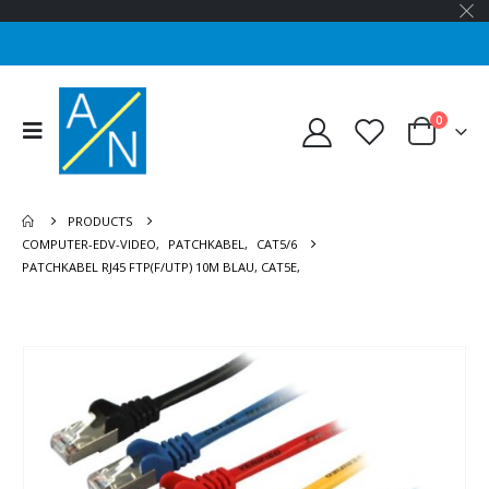
0
PRODUCTS
COMPUTER-EDV-VIDEO
,
PATCHKABEL
,
CAT5/6
PATCHKABEL RJ45 FTP(F/UTP) 10M BLAU, CAT5E,