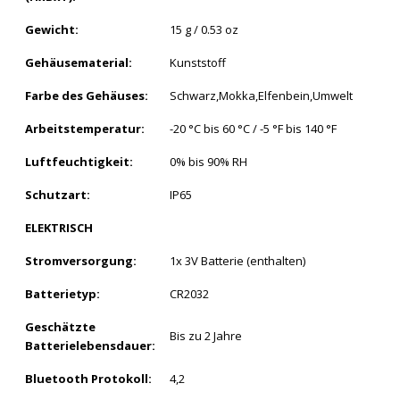
Gewicht:
15 g / 0.53 oz
Gehäusematerial:
Kunststoff
Farbe des Gehäuses:
Schwarz,Mokka,Elfenbein,Umwelt
Arbeitstemperatur:
-20 °C bis 60 °C / -5 °F bis 140 °F
Luftfeuchtigkeit:
0% bis 90% RH
Schutzart:
IP65
ELEKTRISCH
Stromversorgung:
1x 3V Batterie (enthalten)
Batterietyp:
CR2032
Geschätzte
Bis zu 2 Jahre
Batterielebensdauer:
Bluetooth Protokoll:
4,2