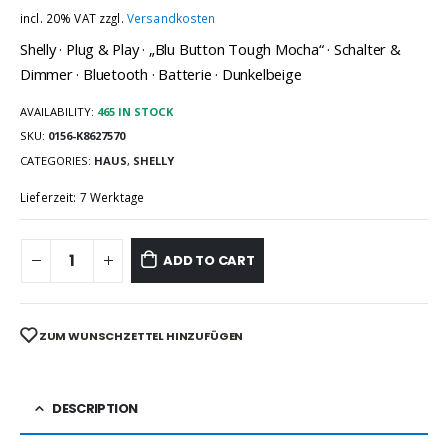
incl. 20% VAT
zzgl.
Versandkosten
Shelly · Plug & Play · „Blu Button Tough Mocha“ · Schalter &
Dimmer · Bluetooth · Batterie · Dunkelbeige
AVAILABILITY:
465 IN STOCK
SKU:
0156-K8627570
CATEGORIES:
HAUS
,
SHELLY
Lieferzeit: 7 Werktage
ADD TO CART
ZUM WUNSCHZETTEL HINZUFÜGEN
DESCRIPTION