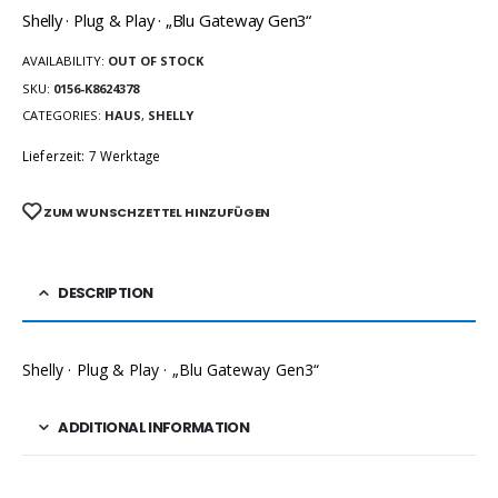
Shelly · Plug & Play · „Blu Gateway Gen3“
AVAILABILITY:
OUT OF STOCK
SKU:
0156-K8624378
CATEGORIES:
HAUS
,
SHELLY
Lieferzeit: 7 Werktage
ZUM WUNSCHZETTEL HINZUFÜGEN
DESCRIPTION
Shelly · Plug & Play · „Blu Gateway Gen3“
ADDITIONAL INFORMATION