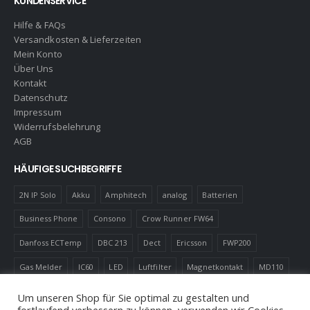
KUNDENSERVICE
Hilfe & FAQs
Versandkosten & Lieferzeiten
Mein Konto
Über Uns
Kontakt
Datenschutz
Impressum
Widerrufsbelehrung
AGB
HÄUFIGE SUCHBEGRIFFE
2N IP Solo
Akku
Amphitech
analog
Batterien
Business Phone
Consono
Crow Runner FW64
Danfoss ECTemp
DBC 213
Dect
Ericsson
FWP200
Gas Melder
IC60
LED
Luftfilter
Magnetkontakt
MD110
Robotics
Schnurlostelefon
Shelly
Virenfilter
Um unseren Shop für Sie optimal zu gestalten und