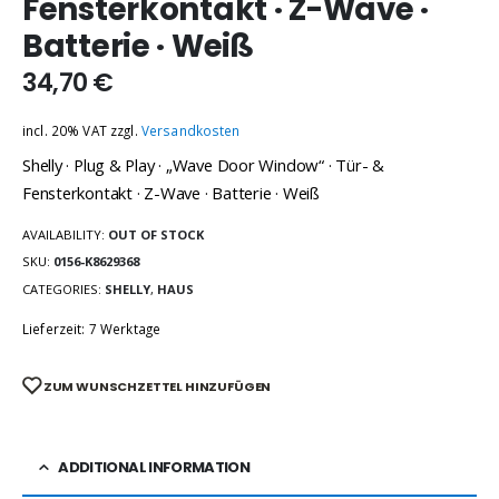
Fensterkontakt · Z-Wave ·
Batterie · Weiß
34,70
€
incl. 20% VAT
zzgl.
Versandkosten
Shelly · Plug & Play · „Wave Door Window“ · Tür- &
Fensterkontakt · Z-Wave · Batterie · Weiß
AVAILABILITY:
OUT OF STOCK
SKU:
0156-K8629368
CATEGORIES:
SHELLY
,
HAUS
Lieferzeit: 7 Werktage
ZUM WUNSCHZETTEL HINZUFÜGEN
ADDITIONAL INFORMATION