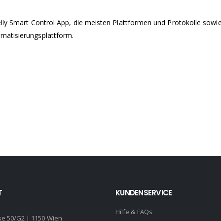
elly Smart Control App, die meisten Plattformen und Protokolle sowi
matisierungsplattform.
T
KUNDENSERVICE
Hilfe & FAQs
se 50/G2 | 1150 Wien