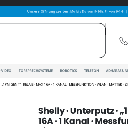
Unsere Öffnungszeiten:
Mo bis Do von 9-16h, Fr von 9-14h 
-VIDEO
TORSPRECHSYSTEME
ROBOTICS
TELEFON
ADHARAS UN
 „1PM GEN4“ · RELAIS · MAX 16A · 1 KANAL · MESSFUNKTION · WLAN · MATTER · 
Shelly · Unterputz · 
16A · 1 Kanal · Messfu