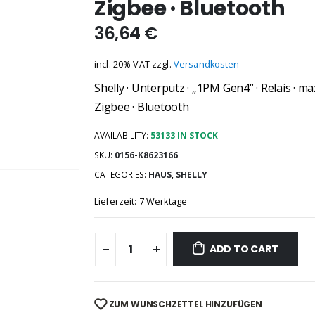
Zigbee · Bluetooth
36,64
€
incl. 20% VAT
zzgl.
Versandkosten
Shelly · Unterputz · „1PM Gen4“ · Relais · m
Zigbee · Bluetooth
AVAILABILITY:
53133 IN STOCK
SKU:
0156-K8623166
CATEGORIES:
HAUS
,
SHELLY
Lieferzeit: 7 Werktage
ADD TO CART
ZUM WUNSCHZETTEL HINZUFÜGEN