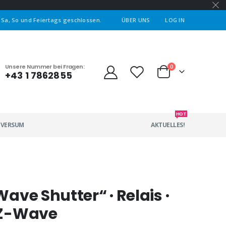
| Sa, So und Feiertags geschlossen.
ÜBER UNS
LOG IN
Unsere Nummer bei Fragen:
0
+43 1 7862855
HOT
IVERSUM
AKTUELLES!
Wave Shutter“ · Relais ·
· Z-Wave