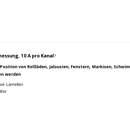
essung, 10 A pro Kanal
?
e Position von Rollläden, Jalousien, Fenstern, Markisen, Sc
en werden
usie-Lamellen
lter