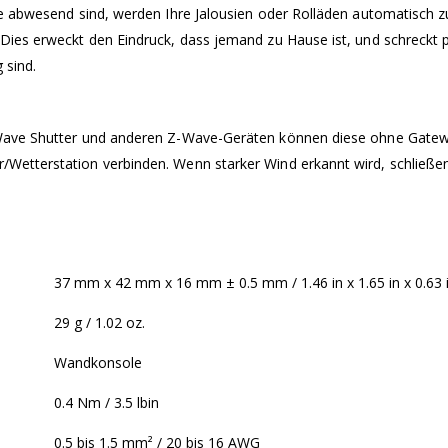
 abwesend sind, werden Ihre Jalousien oder Rolläden automatisch zu 
es erweckt den Eindruck, dass jemand zu Hause ist, und schreckt pote
 sind.
Wave Shutter und anderen Z-Wave-Geräten können diese ohne Gatewa
Wetterstation verbinden. Wenn starker Wind erkannt wird, schließe
37 mm x 42 mm x 16 mm ± 0.5 mm / 1.46 in x 1.65 in x 0.63 i
29 g / 1.02 oz.
Wandkonsole
0.4 Nm / 3.5 lbin
0.5 bis 1.5 mm² / 20 bis 16 AWG