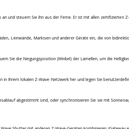
n und steuern Sie ihn aus der Ferne. Er ist mit allen zertifizierte
ollläden, Leinwände, Markisen und anderer Geräte ein, die von bidir
ern Sie die Neigungsposition (Winkel) der Lamellen, um die Helligke
n in Ihrem lokalen Z-Wave-Netzwerk her und legen Sie benutzerdefini
Tagesablauf abgestimmt sind, oder synchronisieren Sie sie mit Sonnen
en Wave Shutter mit anderen Z-Wave-Geräten kombinieren (Gateway er