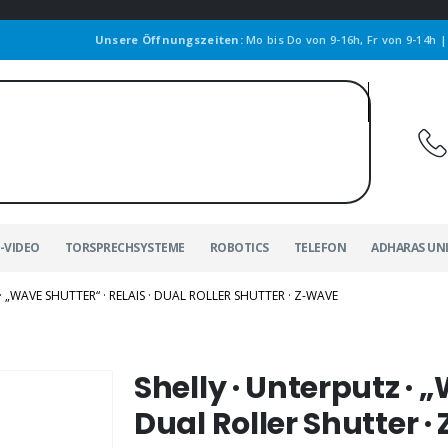
Unsere Öffnungszeiten:
Mo bis Do von 9-16h, Fr von 9-14h 
-VIDEO
TORSPRECHSYSTEME
ROBOTICS
TELEFON
ADHARAS UN
· „WAVE SHUTTER“ · RELAIS · DUAL ROLLER SHUTTER · Z-WAVE
Shelly · Unterputz · „
Dual Roller Shutter 