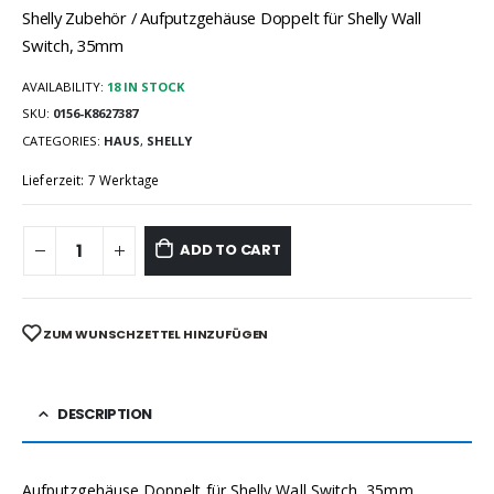
Shelly Zubehör / Aufputzgehäuse Doppelt für Shelly Wall
Switch, 35mm
AVAILABILITY:
18 IN STOCK
SKU:
0156-K8627387
CATEGORIES:
HAUS
,
SHELLY
Lieferzeit: 7 Werktage
ADD TO CART
ZUM WUNSCHZETTEL HINZUFÜGEN
DESCRIPTION
Aufputzgehäuse Doppelt für Shelly Wall Switch, 35mm