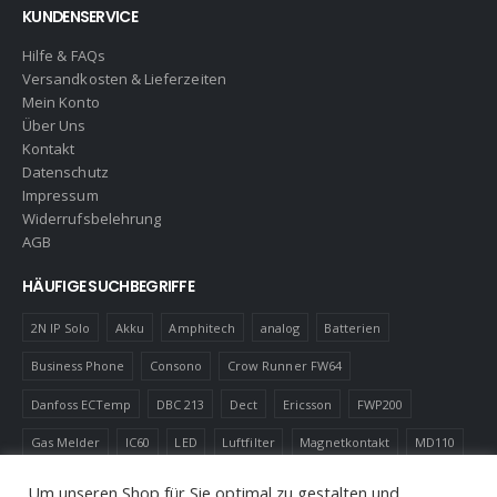
KUNDENSERVICE
Hilfe & FAQs
Versandkosten & Lieferzeiten
Mein Konto
Über Uns
Kontakt
Datenschutz
Impressum
Widerrufsbelehrung
AGB
HÄUFIGE SUCHBEGRIFFE
2N IP Solo
Akku
Amphitech
analog
Batterien
Business Phone
Consono
Crow Runner FW64
Danfoss ECTemp
DBC 213
Dect
Ericsson
FWP200
Gas Melder
IC60
LED
Luftfilter
Magnetkontakt
MD110
Robotics
Schnurlostelefon
Shelly
Virenfilter
Um unseren Shop für Sie optimal zu gestalten und